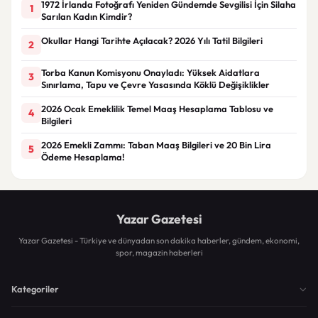
1972 İrlanda Fotoğrafı Yeniden Gündemde Sevgilisi İçin Silaha
1
Sarılan Kadın Kimdir?
Okullar Hangi Tarihte Açılacak? 2026 Yılı Tatil Bilgileri
2
Torba Kanun Komisyonu Onayladı: Yüksek Aidatlara
3
Sınırlama, Tapu ve Çevre Yasasında Köklü Değişiklikler
2026 Ocak Emeklilik Temel Maaş Hesaplama Tablosu ve
4
Bilgileri
2026 Emekli Zammı: Taban Maaş Bilgileri ve 20 Bin Lira
5
Ödeme Hesaplama!
Yazar Gazetesi
Yazar Gazetesi - Türkiye ve dünyadan son dakika haberler, gündem, ekonomi,
spor, magazin haberleri
Kategoriler