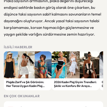
Plaka sayısının artmasının, plaka değerini düşüreceği
endişesi sektörde baskın görüş olarak öne çıkarken, bu
düşünce taksi sayısının sabit kalmasını savunanların temel
dayanağını oluşturuyor. Ancak yasal taksi sayısının talebi
karşılamaması, korsan taşımacılığın güçlenmesine ve
yaygın şekilde varlığını sürdürmesine zemin hazırlıyor.
İLGILI HABERLER
Plajda Zarif ve Şık Görünüm:
2026 Kadın Plaj Giyim Trendleri:
Güz
Her Tarza Uygun Kadın Plaj
Şıklık ve Konforu Bir Araya
Dön
Giyim Önerileri
Getiren Modeller
Bakı
Çöz
EN ÇOK OKUNANLAR