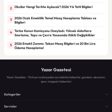
Okullar Hangi Tarihte Açılacak? 2026 Yılı Tatil Bilgileri
2
2026 Ocak Emeklilik Temel Maaş Hesaplama Tablosu ve
3
Bilgileri
Torba Kanun Komisyonu Onayladı: Yüksek Aidatlara
4
Sınırlama, Tapu ve Çevre Yasasında Köklü Değişiklikler
2026 Emekli Zammı: Taban Maaş Bilgileri ve 20 Bin Lira
5
Ödeme Hesaplama!
Yazar Gazetesi
Yazar Gazetesi - Türkiye ve dünyadan son dakika haberler, gündem, ekonomi,
spor, magazin haberleri
Kategoriler
Servisler