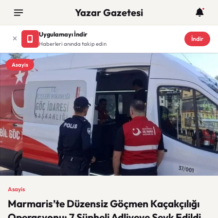
Yazar Gazetesi
Uygulamayı İndir
İndir
Haberleri anında takip edin
Asayis
Asayis
Marmaris’te Düzensiz Göçmen Kaçakçılığı
Operasyonu: 7 Şüpheli Adliyeye Sevk Edildi