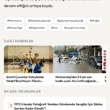
devam ettiğini ortaya koydu.
#Marmaris
#düzensiz göçmen
#göçmen kaçakçılığı
#Muğla
#Güney Ege
#Afganistan
#İran
#uyuşturucu hap
İLGILI HABERLER
İzmirli Çocuklar Voleybolda
Meteoroloji'den 5 il için sarı
Yaz
Hedef Büyütüyor: Filenin
kodlu uyarı: Kuvvetli sağanak
Spon
Sultanları İlham Kaynağı Oldu
ve fırtına geliyor
Günc
EN ÇOK OKUNANLAR
1972 İrlanda Fotoğrafı Yeniden Gündemde Sevgilisi İçin Silaha
1
Sarılan Kadın Kimdir?