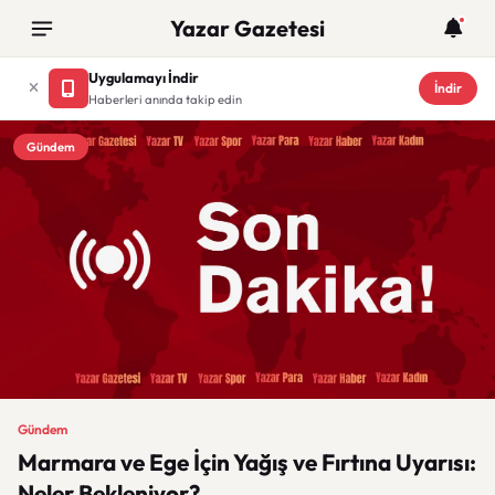
Yazar Gazetesi
Uygulamayı İndir
İndir
Haberleri anında takip edin
Gündem
Gündem
Marmara ve Ege İçin Yağış ve Fırtına Uyarısı:
Neler Bekleniyor?