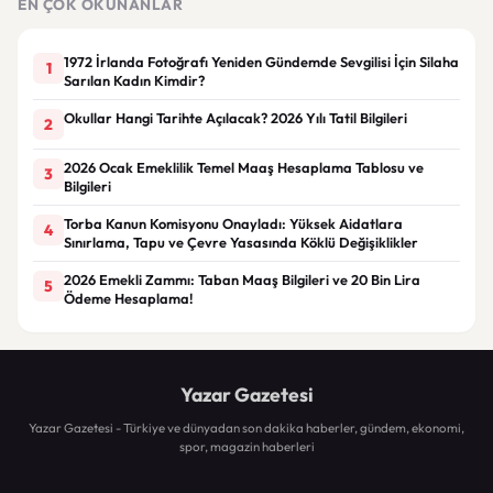
EN ÇOK OKUNANLAR
1972 İrlanda Fotoğrafı Yeniden Gündemde Sevgilisi İçin Silaha
1
Sarılan Kadın Kimdir?
Okullar Hangi Tarihte Açılacak? 2026 Yılı Tatil Bilgileri
2
2026 Ocak Emeklilik Temel Maaş Hesaplama Tablosu ve
3
Bilgileri
Torba Kanun Komisyonu Onayladı: Yüksek Aidatlara
4
Sınırlama, Tapu ve Çevre Yasasında Köklü Değişiklikler
2026 Emekli Zammı: Taban Maaş Bilgileri ve 20 Bin Lira
5
Ödeme Hesaplama!
Yazar Gazetesi
Yazar Gazetesi - Türkiye ve dünyadan son dakika haberler, gündem, ekonomi,
spor, magazin haberleri