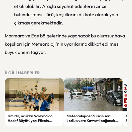
etkili olabilir. Araçla seyahat edenlerin zincir
bulundurması, sürüş koşullarını dikkate alarak yola
çıkması gerekmektedir.
Marmara ve Ege bölgelerinde yaşanacak bu olumsuz hava
koşulları için Meteoroloji'nin uyarılarına dikkat edilmesi
büyük önem taşıyor.
İLGILI HABERLER
İzmirli Çocuklar Voleybolda
Meteoroloji'den 5 il için sarı
Yaz
Hedef Büyütüyor: Filenin
kodlu uyarı: Kuvvetli sağanak
Spon
Sultanları İlham Kaynağı Oldu
ve fırtına geliyor
Günc