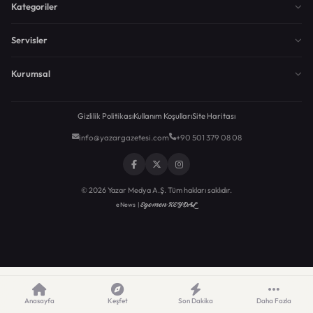
Kategoriler
Servisler
Kurumsal
Gizlilik Politikası
Kullanım Koşulları
Site Haritası
info@yazargazetesi.com
+90 501 379 08 08
© 2026 Yazar Medya A.Ş. Tüm hakları saklıdır.
Egemen KEYDAL
eNews |
Anasayfa
Keşfet
Son Dakika
Daha Fazla