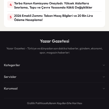
Torba Kanun Komisyonu Onayladı: Yüksek Aidatlara
4
Sınırlama, Tapu ve Çevre Yasasında Köklü Değişiklikler
2026 Emekli Zammı: Taban Maaş Bilgileri ve 20 Bin Lira
5
Ödeme Hesaplama!
Yazar Gazetesi
Yazar Gazetesi - Türkiye ve dünyadan son dakika haberler, gündem, ekonomi,
spor, magazin haberleri
Kategoriler
Servisler
Kurumsal
Gizlilik Politikası
Kullanım Koşulları
Site Haritası