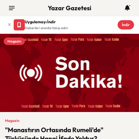
Yazar Gazetesi
Uygulamayı İndir
İndir
Haberleri anında takip edin
Magazin
Magazin
"Manastırın Ortasında Rumeli'de"
Türküsünde Hangi İfade Yoktur?