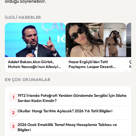
olduğu söylenebilir.
İLGILI HABERLER
Adalet Bakanı Akın Gürlek,
Hazar Ergüçlü’den Tatil
Çin
Muhsin Yazıcıoğlu’nun Ailesiyle
Paylaşımı: Leopar Desenli
Mil
Bir Araya Gelecek
Bikinisiyle Dikkat Çekti
Böl
EN ÇOK OKUNANLAR
1972 İrlanda Fotoğrafı Yeniden Gündemde Sevgilisi İçin Silaha
1
Sarılan Kadın Kimdir?
Okullar Hangi Tarihte Açılacak? 2026 Yılı Tatil Bilgileri
2
2026 Ocak Emeklilik Temel Maaş Hesaplama Tablosu ve
3
Bilgileri