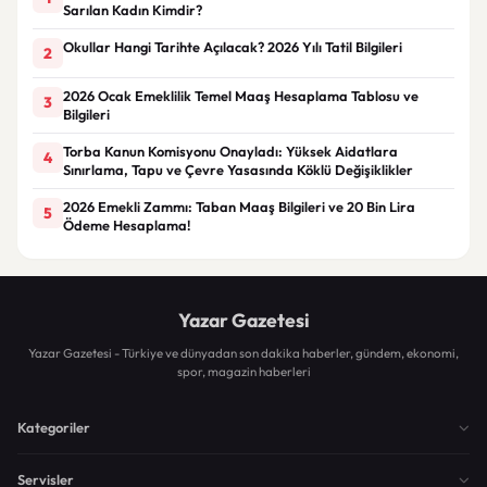
Sarılan Kadın Kimdir?
Okullar Hangi Tarihte Açılacak? 2026 Yılı Tatil Bilgileri
2
2026 Ocak Emeklilik Temel Maaş Hesaplama Tablosu ve
3
Bilgileri
Torba Kanun Komisyonu Onayladı: Yüksek Aidatlara
4
Sınırlama, Tapu ve Çevre Yasasında Köklü Değişiklikler
2026 Emekli Zammı: Taban Maaş Bilgileri ve 20 Bin Lira
5
Ödeme Hesaplama!
Yazar Gazetesi
Yazar Gazetesi - Türkiye ve dünyadan son dakika haberler, gündem, ekonomi,
spor, magazin haberleri
Kategoriler
Servisler