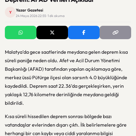
Yazar Gazetesi
Y
24 Mayıs 2026 22:55 · 1 dk okuma
Malatya’da gece saatlerinde meydana gelen deprem kısa
süreli paniğe neden oldu. Afet ve Acil Durum Yönetimi
Başkanlığı (AFAD) tarafından yapılan açıklamaya göre,
merkez üssü Pütürge ilçesi olan sarsıntı 4.0 büyüklüğünde
kaydedildi. Deprem saat 22.36’da gerçekleşirken, yerin
yaklaşık 12,76 kilometre derinliğinde meydana geldiği
bildirildi.
Kısa süreli hissedilen deprem sonrası bölgede bazı
vatandaşlar evlerinden dışarı çıktı. İlk belirlemelere göre
herhangi bir can kaybı veya ciddi yaralanma bilgisi