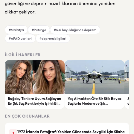
güvenliği ve deprem hazırlıklarının önemine yeniden
dikkat çekiyor.
#Malatya
#Pütürge
#4.0 büyüklüğünde deprem
#AFAD verileri
#deprem bilgileri
İLGILI HABERLER
Buğday Tenlere Uyum Sağlayan
Yaş Almaktan Öte Bir Stil: Beyaz
Sav
En Şık Saç Renkleriyle Işıltılı Bir
Saçlarla Modern ve Şık
döne
Görünüm
Görünüm Önerileri
çatı
EN ÇOK OKUNANLAR
1972 İrlanda Fotoğrafı Yeniden Gündemde Sevgilisi İçin Silaha
1