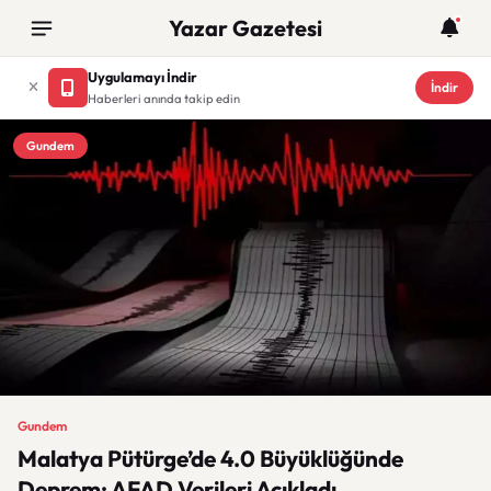
Yazar Gazetesi
Uygulamayı İndir
İndir
Haberleri anında takip edin
Gundem
Gundem
Malatya Pütürge’de 4.0 Büyüklüğünde
Deprem: AFAD Verileri Açıkladı