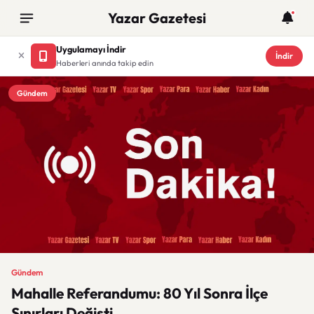
Yazar Gazetesi
Uygulamayı İndir
İndir
Haberleri anında takip edin
Gündem
Gündem
Mahalle Referandumu: 80 Yıl Sonra İlçe
Sınırları Değişti