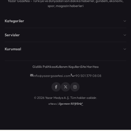
Yazar Gazetesi - Türkiye ve dünyadan son dakika haberler, gündem, ekonomi,
spor, magazin haberleri
Kategoriler
Servisler
Kurumsal
Gizlilik Politikası
Kullanım Koşulları
Site Haritası
info@yazargazetesi.com
+90 501 379 08 08
© 2026 Yazar Medya A.Ş. Tüm hakları saklıdır.
Egemen KEYDAL
eNews |