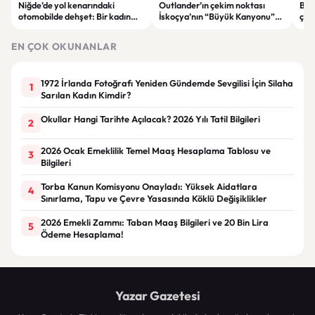
Niğde’de yol kenarındaki
Outlander’ın çekim noktası
Bahç
otomobilde dehşet: Bir kadın
İskoçya’nın “Büyük Kanyonu”
çökt
hayatını kaybetti, bir kişi ağır
satışa çıkarıldı
önl
yaralandı
EN ÇOK OKUNANLAR
1972 İrlanda Fotoğrafı Yeniden Gündemde Sevgilisi İçin Silaha
1
Sarılan Kadın Kimdir?
Okullar Hangi Tarihte Açılacak? 2026 Yılı Tatil Bilgileri
2
2026 Ocak Emeklilik Temel Maaş Hesaplama Tablosu ve
3
Bilgileri
Torba Kanun Komisyonu Onayladı: Yüksek Aidatlara
4
Sınırlama, Tapu ve Çevre Yasasında Köklü Değişiklikler
2026 Emekli Zammı: Taban Maaş Bilgileri ve 20 Bin Lira
5
Ödeme Hesaplama!
Yazar Gazetesi