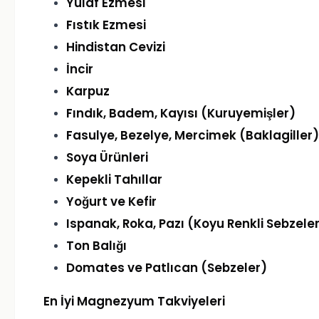
Yulaf Ezmesi
Fıstık Ezmesi
Hindistan Cevizi
İncir
Karpuz
Fındık, Badem, Kayısı (Kuruyemişler)
Fasulye, Bezelye, Mercimek (Baklagiller)
Soya Ürünleri
Kepekli Tahıllar
Yoğurt ve Kefir
Ispanak, Roka, Pazı (Koyu Renkli Sebzele
Ton Balığı
Domates ve Patlıcan (Sebzeler)
En İyi Magnezyum Takviyeleri