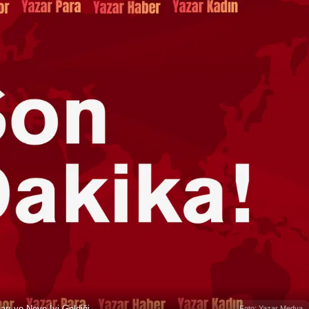
rı ve Neye İyi Geldiği
Foto: Yazar Medya