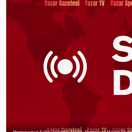
Magnezyumun Sağlık Üzerindeki Etkileri: Magnezyum Malatın Faydala