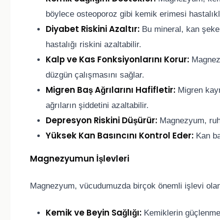
böylece osteoporoz gibi kemik erimesi hastalıklar
Diyabet Riskini Azaltır:
Bu mineral, kan şeker
hastalığı riskini azaltabilir.
Kalp ve Kas Fonksiyonlarını Korur:
Magnezyu
düzgün çalışmasını sağlar.
Migren Baş Ağrılarını Hafifletir:
Migren kayna
ağrıların şiddetini azaltabilir.
Depresyon Riskini Düşürür:
Magnezyum, ruh hal
Yüksek Kan Basıncını Kontrol Eder:
Kan bas
Magnezyumun İşlevleri
Magnezyum, vücudumuzda birçok önemli işlevi olan 
Kemik ve Beyin Sağlığı:
Kemiklerin güçlenmes