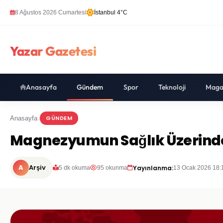
8 Ağustos 2026 Cumartesi
İstanbul 4°C
Yazar Gazetesi
Anasayfa
Gündem
Spor
Teknoloji
Maga
GÜNDEM
Anasayfa
Magnezyumun Sağlık Üzerindeki
A
Arşiv
Yayınlanma:
5 dk okuma
95 okunma
13 Ocak 2026 18: