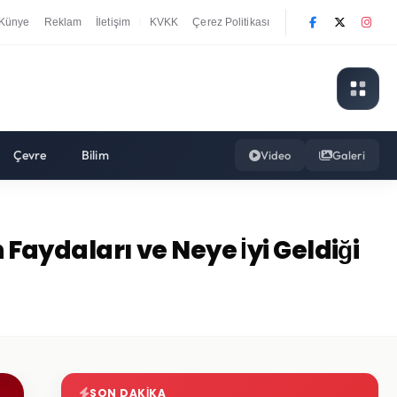
Künye
Reklam
İletişim
KVKK
Çerez Politikası
|
Çevre
Bilim
Video
Galeri
aydaları ve Neye İyi Geldiği
SON DAKIKA