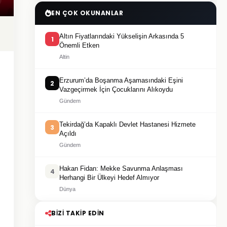
EN ÇOK OKUNANLAR
Altın Fiyatlarındaki Yükselişin Arkasında 5
1
Önemli Etken
Altin
Erzurum’da Boşanma Aşamasındaki Eşini
2
Vazgeçirmek İçin Çocuklarını Alıkoydu
Gündem
Tekirdağ’da Kapaklı Devlet Hastanesi Hizmete
3
Açıldı
Gündem
Hakan Fidan: Mekke Savunma Anlaşması
4
Herhangi Bir Ülkeyi Hedef Almıyor
Dünya
BIZI TAKIP EDIN