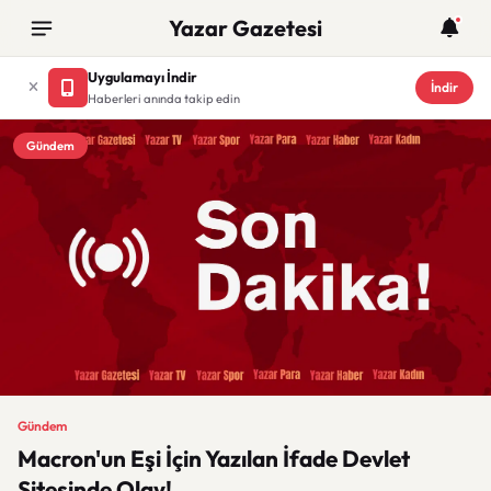
Yazar Gazetesi
Uygulamayı İndir
İndir
Haberleri anında takip edin
Gündem
Gündem
Macron'un Eşi İçin Yazılan İfade Devlet
Sitesinde Olay!