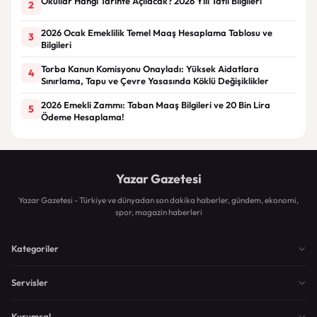
Okullar Hangi Tarihte Açılacak? 2026 Yılı Tatil Bilgileri
2
2026 Ocak Emeklilik Temel Maaş Hesaplama Tablosu ve
3
Bilgileri
Torba Kanun Komisyonu Onayladı: Yüksek Aidatlara
4
Sınırlama, Tapu ve Çevre Yasasında Köklü Değişiklikler
2026 Emekli Zammı: Taban Maaş Bilgileri ve 20 Bin Lira
5
Ödeme Hesaplama!
Yazar Gazetesi
Yazar Gazetesi - Türkiye ve dünyadan son dakika haberler, gündem, ekonomi,
spor, magazin haberleri
Kategoriler
Servisler
Kurumsal