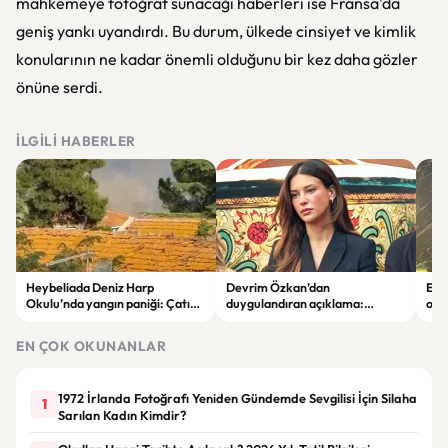
mahkemeye fotoğraf sunacağı haberleri ise Fransa'da
geniş yankı uyandırdı. Bu durum, ülkede cinsiyet ve kimlik
konularının ne kadar önemli olduğunu bir kez daha gözler
önüne serdi.
İLGILI HABERLER
Heybeliada Deniz Harp
Devrim Özkan’dan
Edi
Okulu’nda yangın paniği: Çatıda
duygulandıran açıklama:
ope
büyük hasar oluştu
“Babaannemi kaybettim”
tut
EN ÇOK OKUNANLAR
1972 İrlanda Fotoğrafı Yeniden Gündemde Sevgilisi İçin Silaha
1
Sarılan Kadın Kimdir?