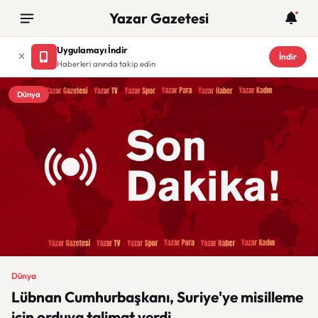
Yazar Gazetesi
Uygulamayı İndir
İndir
Haberleri anında takip edin
Dünya
Dünya
Lübnan Cumhurbaşkanı, Suriye'ye misilleme
için orduya talimat verdi