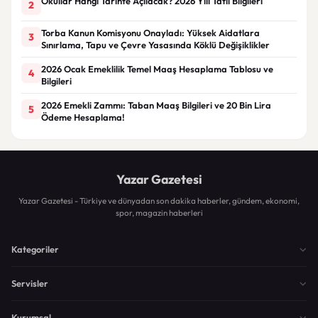
Okullar Hangi Tarihte Açılacak? 2026 Yılı Tatil Bilgileri
2
Torba Kanun Komisyonu Onayladı: Yüksek Aidatlara
3
Sınırlama, Tapu ve Çevre Yasasında Köklü Değişiklikler
2026 Ocak Emeklilik Temel Maaş Hesaplama Tablosu ve
4
Bilgileri
2026 Emekli Zammı: Taban Maaş Bilgileri ve 20 Bin Lira
5
Ödeme Hesaplama!
Yazar Gazetesi
Yazar Gazetesi - Türkiye ve dünyadan son dakika haberler, gündem, ekonomi,
spor, magazin haberleri
Kategoriler
Servisler
Kurumsal