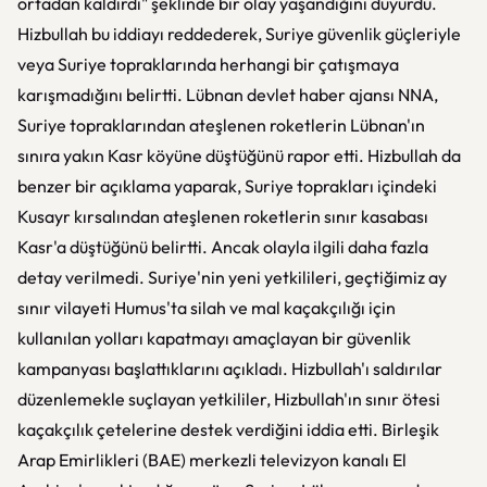
ortadan kaldırdı" şeklinde bir olay yaşandığını duyurdu.
Hizbullah bu iddiayı reddederek, Suriye güvenlik güçleriyle
veya Suriye topraklarında herhangi bir çatışmaya
karışmadığını belirtti. Lübnan devlet haber ajansı NNA,
Suriye topraklarından ateşlenen roketlerin Lübnan'ın
sınıra yakın Kasr köyüne düştüğünü rapor etti. Hizbullah da
benzer bir açıklama yaparak, Suriye toprakları içindeki
Kusayr kırsalından ateşlenen roketlerin sınır kasabası
Kasr'a düştüğünü belirtti. Ancak olayla ilgili daha fazla
detay verilmedi. Suriye'nin yeni yetkilileri, geçtiğimiz ay
sınır vilayeti Humus'ta silah ve mal kaçakçılığı için
kullanılan yolları kapatmayı amaçlayan bir güvenlik
kampanyası başlattıklarını açıkladı. Hizbullah'ı saldırılar
düzenlemekle suçlayan yetkililer, Hizbullah'ın sınır ötesi
kaçakçılık çetelerine destek verdiğini iddia etti. Birleşik
Arap Emirlikleri (BAE) merkezli televizyon kanalı El