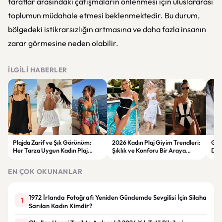
taraflar arasındaki çatışmaların önlenmesi için uluslararası
toplumun müdahale etmesi beklenmektedir. Bu durum,
bölgedeki istikrarsızlığın artmasına ve daha fazla insanın
zarar görmesine neden olabilir.
İLGILI HABERLER
Plajda Zarif ve Şık Görünüm:
2026 Kadın Plaj Giyim Trendleri:
Güz
Her Tarza Uygun Kadın Plaj
Şıklık ve Konforu Bir Araya
Dön
Giyim Önerileri
Getiren Modeller
Bakı
Çöz
EN ÇOK OKUNANLAR
1972 İrlanda Fotoğrafı Yeniden Gündemde Sevgilisi İçin Silaha
1
Sarılan Kadın Kimdir?