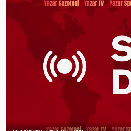
Londra'da bıçaklı saldırı: 2 ölü, 1 yaralı