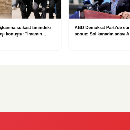
kanına suikast timindeki
ABD Demokrat Parti’de sür
başı konuştu: “İmamın
sonuç: Sol kanadın adayı A
ına uydum, pişmanım”
Sayed ön seçimi kazandı