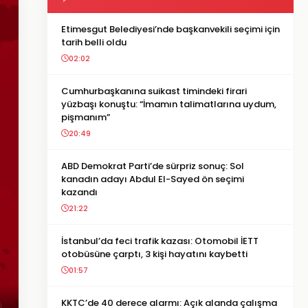
Etimesgut Belediyesi’nde başkanvekili seçimi için
tarih belli oldu
02:02
Cumhurbaşkanına suikast timindeki firari
yüzbaşı konuştu: “İmamın talimatlarına uydum,
pişmanım”
20:49
ABD Demokrat Parti’de sürpriz sonuç: Sol
kanadın adayı Abdul El-Sayed ön seçimi
kazandı
21:22
İstanbul’da feci trafik kazası: Otomobil İETT
otobüsüne çarptı, 3 kişi hayatını kaybetti
01:57
KKTC’de 40 derece alarmı: Açık alanda çalışma