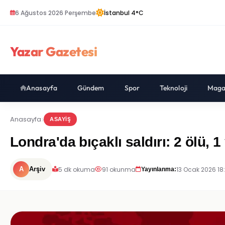
6 Ağustos 2026 Perşembe
İstanbul 4°C
Yazar Gazetesi
Anasayfa
Gündem
Spor
Teknoloji
Maga
Anasayfa
ASAYIŞ
Londra'da bıçaklı saldırı: 2 ölü, 1 
5 dk okuma
91 okunma
13 Ocak 2026 18:
A
Arşiv
Yayınlanma: