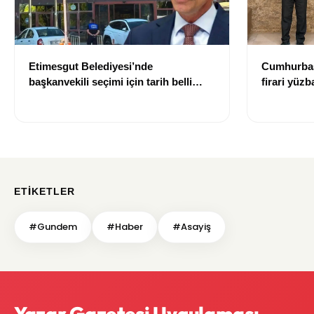
Etimesgut Belediyesi’nde
Cumhurbaş
başkanvekili seçimi için tarih belli
firari yüz
oldu
talimatlar
ETIKETLER
#Gundem
#Haber
#Asayiş
Yazar Gazetesi Uygulaması