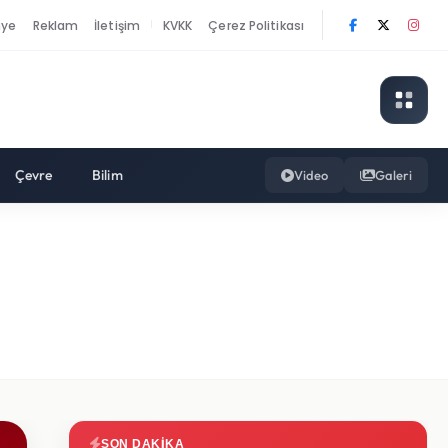
nye
Reklam
İletişim
KVKK
Çerez Politikası
|
Çevre
Bilim
Video
Galeri
SON DAKIKA