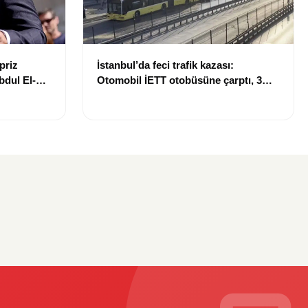
priz
İstanbul’da feci trafik kazası:
bdul El-
Otomobil İETT otobüsüne çarptı, 3
kişi hayatını kaybetti