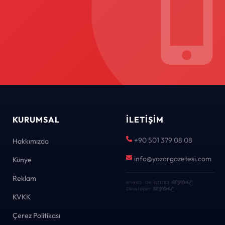
KURUMSAL
İLETIŞIM
+90 501 379 08 08
Hakkımızda
info@yazargazetesi.com
Künye
Reklam
eNews · Geliştirici
KEYDAL
·
Developer
KEYDAL
KVKK
Çerez Politikası