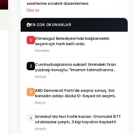
saatlerine sıcaklık düzenlemesi
02:33
EN ÇOK OKUNANLAR
Etimesgut Belediyesi’nde başkanvekili
1
seçimi için tarih belli oldu
Gündem
Cumhurbaşkanına suikast timindeki firari
2
yüzbaşı konuştu: “İmamın talimatlarına
uydum, pişmanım”
Asayis
ABD Demokrat Parti’de sürpriz sonuç: Sol
3
kanadın adayı Abdul El-Sayed ön seçimi
kazandı
Dünya
İstanbul’da feci trafik kazası: Otomobil İETT
4
otobüsüne çarptı, 3 kişi hayatını kaybetti
Asayis