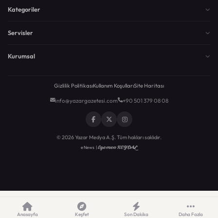
Kategoriler
Servisler
Kurumsal
Gizlilik Politikası
Kullanım Koşulları
Site Haritası
info@yazargazetesi.com
+90 501 379 08 08
© 2026 Yazar Medya A.Ş. Tüm hakları saklıdır.
Egemen KEYDAL
eNews |
Anasayfa
Keşfet
Son Dakika
Daha Fazla