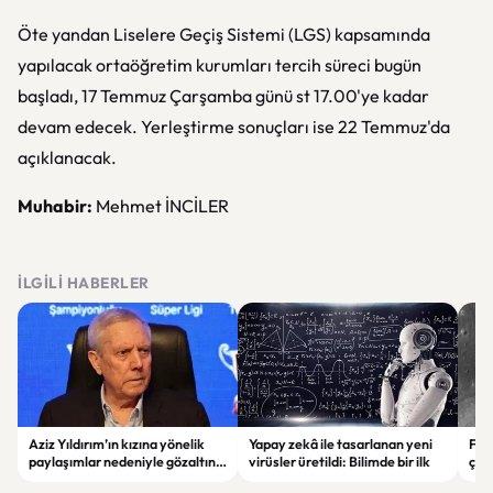
Öte yandan Liselere Geçiş Sistemi (LGS) kapsamında
yapılacak ortaöğretim kurumları tercih süreci bugün
başladı, 17 Temmuz Çarşamba günü st 17.00'ye kadar
devam edecek. Yerleştirme sonuçları ise 22 Temmuz'da
açıklanacak.
Muhabir:
Mehmet İNCİLER
İLGILI HABERLER
Aziz Yıldırım’ın kızına yönelik
Yapay zekâ ile tasarlanan yeni
Falc
paylaşımlar nedeniyle gözaltına
virüsler üretildi: Bilimde bir ilk
çar
alınan şüpheli için tutuklama
gör