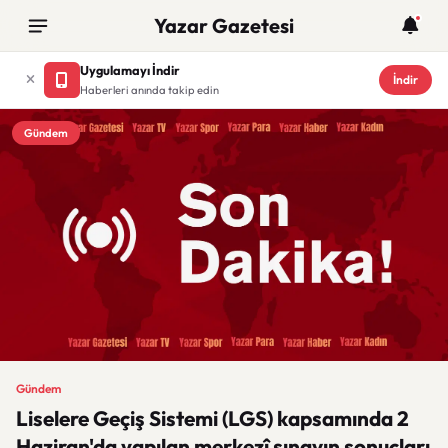
Yazar Gazetesi
Uygulamayı İndir
İndir
Haberleri anında takip edin
Gündem
Gündem
Liselere Geçiş Sistemi (LGS) kapsamında 2
Haziran'da yapılan merkezî sınavın sonuçları