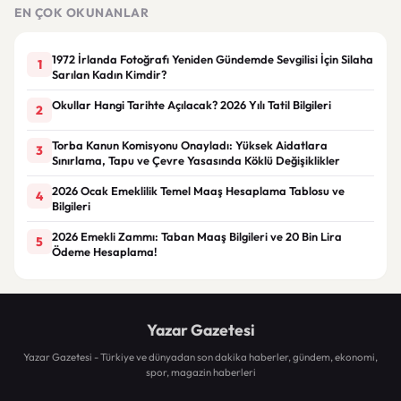
talebi
EN ÇOK OKUNANLAR
1972 İrlanda Fotoğrafı Yeniden Gündemde Sevgilisi İçin Silaha
1
Sarılan Kadın Kimdir?
Okullar Hangi Tarihte Açılacak? 2026 Yılı Tatil Bilgileri
2
Torba Kanun Komisyonu Onayladı: Yüksek Aidatlara
3
Sınırlama, Tapu ve Çevre Yasasında Köklü Değişiklikler
2026 Ocak Emeklilik Temel Maaş Hesaplama Tablosu ve
4
Bilgileri
2026 Emekli Zammı: Taban Maaş Bilgileri ve 20 Bin Lira
5
Ödeme Hesaplama!
Yazar Gazetesi
Yazar Gazetesi - Türkiye ve dünyadan son dakika haberler, gündem, ekonomi,
spor, magazin haberleri