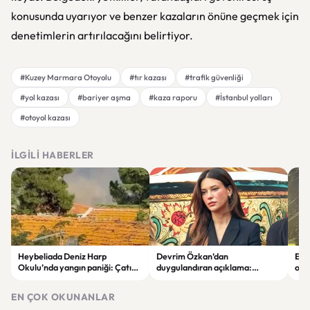
konusunda uyarıyor ve benzer kazaların önüne geçmek için
denetimlerin artırılacağını belirtiyor.
#Kuzey Marmara Otoyolu
#tır kazası
#trafik güvenliği
#yol kazası
#bariyer aşma
#kaza raporu
#İstanbul yolları
#otoyol kazası
İLGILI HABERLER
Heybeliada Deniz Harp
Devrim Özkan’dan
Edi
Okulu’nda yangın paniği: Çatıda
duygulandıran açıklama:
ope
büyük hasar oluştu
“Babaannemi kaybettim”
tut
EN ÇOK OKUNANLAR