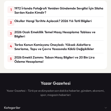
1972 İrlanda Fotoğrafı Yeniden Gündemde Sevgilisi İçin Silaha
1
Sarılan Kadın Kimdir?
Okullar Hangi Tarihte Açılacak? 2026 Yılı Tatil Bilgileri
2
2026 Ocak Emeklilik Temel Maaş Hesaplama Tablosu ve
3
Bilgileri
Torba Kanun Komisyonu Onayladı: Yüksek Aidatlara
4
Sınırlama, Tapu ve Çevre Yasasında Köklü Değişiklikler
2026 Emekli Zammı: Taban Maaş Bilgileri ve 20 Bin Lira
5
Ödeme Hesaplama!
Yazar Gazetesi
Yazar Gazetesi - Türkiye ve dünyadan son dakika haberler, gündem, ekonomi,
spor, magazin haberleri
Kategoriler