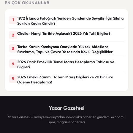
EN ÇOK OKUNANLAR
1972 İrlanda Fotoğrafı Yeniden Gündemde Sevgilisi İçin Silaha
1
Sarılan Kadın Kimdir?
Okullar Hangi Tarihte Açılacak? 2026 Yılı Tatil Bilgileri
2
Torba Kanun Komisyonu Onayladı: Yüksek Aidatlara
3
Sınırlama, Tapu ve Çevre Yasasında Köklü Değişiklikler
2026 Ocak Emeklilik Temel Maaş Hesaplama Tablosu ve
4
Bilgileri
2026 Emekli Zammı: Taban Maaş Bilgileri ve 20 Bin Lira
5
Ödeme Hesaplama!
Yazar Gazetesi
Yazar Gazetesi - Türkiye ve dünyadan son dakika haberler, gündem, ekonomi,
spor, magazin haberleri