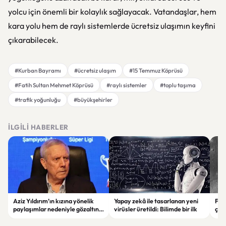
yolcu için önemli bir kolaylık sağlayacak. Vatandaşlar, hem
kara yolu hem de raylı sistemlerde ücretsiz ulaşımın keyfini
çıkarabilecek.
#Kurban Bayramı
#ücretsiz ulaşım
#15 Temmuz Köprüsü
#Fatih Sultan Mehmet Köprüsü
#raylı sistemler
#toplu taşıma
#trafik yoğunluğu
#büyükşehirler
İLGILI HABERLER
Aziz Yıldırım’ın kızına yönelik
Yapay zekâ ile tasarlanan yeni
Falc
paylaşımlar nedeniyle gözaltına
virüsler üretildi: Bilimde bir ilk
çar
alınan şüpheli için tutuklama
gör
talebi