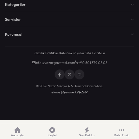
Kategoriler
Servisler
Kurumsal
Gizlilik Politikası
Kullanım Koşulları
Site Haritası
info@yazargazetesi.com
+90 501 379 08 08
© 2026 Yazar Medya A.Ş. Tüm hakları saklıdır.
Egemen KEYDAL
eNews |
Anasayfa
Keşfet
Son Dakika
Daha Fazla