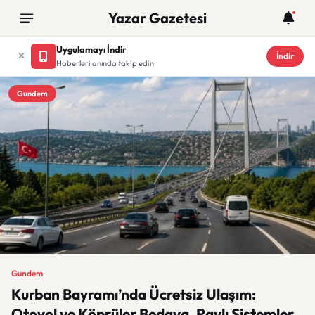
Yazar Gazetesi
Uygulamayı İndir
İndir
Haberleri anında takip edin
Gundem
Gundem
Kurban Bayramı’nda Ücretsiz Ulaşım:
Otoyol ve Köprüler Bedava, Raylı Sistemler