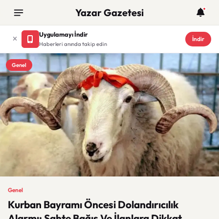
Yazar Gazetesi
Uygulamayı İndir
İndir
Haberleri anında takip edin
Genel
Genel
Kurban Bayramı Öncesi Dolandırıcılık
Alarmı: Sahte Bağış Ve İlanlara Dikkat