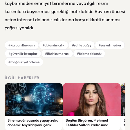
kaybetmeden emniyet birimlerine veya ilgili resmi
kurumlara başvurması gerektiği hatırlatıldı. Bayram öncesi
artan internet dolandırıcılıklarına karşı dikkatli olunması
çağrısı yapıldı.
#Kurban Bayramı
#dolandırıcılık
#sahte bağış
#sosyal medya
#güvenilir hesaplar
#IBAN numarası
#ödeme dekontu
#mağduriyet önleme
İLGILI HABERLER
Sinema dünyasında yapay zeka
Begüm Birgören, Mehmed
Suik
dönemi: Asya’da yeni içerik
Fetihler Sultanı kadrosuna
tut
üretim modeli yükseliyor
katıldı
yard