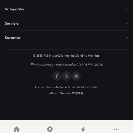
Kategoriler
Servisler
Kurumsal
Gizlilik Politikası
Kullanım Koşulları
Site Haritası
info@yazargazetesi.com
+90 501 379 08 08
© 2026 Yazar Medya A.Ş. Tüm hakları saklıdır.
Egemen KEYDAL
eNews |