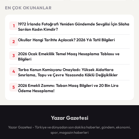
EN ÇOK OKUNANLAR
1972 İrlanda Fotoğrafı Yeniden Gündemde Sevgilisi İçin Silaha
1
Sarılan Kadın Kimdir?
Okullar Hangi Tarihte Açılacak? 2026 Yılı Tatil Bilgileri
2
2026 Ocak Emeklilik Temel Maaş Hesaplama Tablosu ve
3
Bilgileri
Torba Kanun Komisyonu Onayladı: Yüksek Aidatlara
4
Sınırlama, Tapu ve Çevre Yasasında Köklü Değişiklikler
2026 Emekli Zammı: Taban Maaş Bilgileri ve 20 Bin Lira
5
Ödeme Hesaplama!
Yazar Gazetesi
Yazar Gazetesi - Türkiye ve dünyadan son dakika haberler, gündem, ekonomi,
spor, magazin haberleri