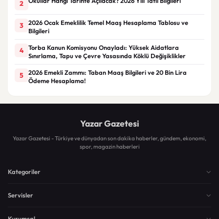
Okullar Hangi Tarihte Açılacak? 2026 Yılı Tatil Bilgileri
2
2026 Ocak Emeklilik Temel Maaş Hesaplama Tablosu ve
3
Bilgileri
Torba Kanun Komisyonu Onayladı: Yüksek Aidatlara
4
Sınırlama, Tapu ve Çevre Yasasında Köklü Değişiklikler
2026 Emekli Zammı: Taban Maaş Bilgileri ve 20 Bin Lira
5
Ödeme Hesaplama!
Yazar Gazetesi
Yazar Gazetesi - Türkiye ve dünyadan son dakika haberler, gündem, ekonomi,
spor, magazin haberleri
Kategoriler
Servisler
Kurumsal