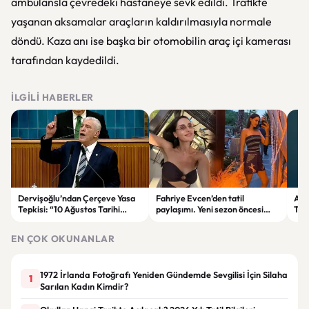
ambulansla çevredeki hastaneye sevk edildi. Trafikte
yaşanan aksamalar araçların kaldırılmasıyla normale
döndü. Kaza anı ise başka bir otomobilin araç içi kamerası
tarafından kaydedildi.
İLGILI HABERLER
Dervişoğlu’ndan Çerçeve Yasa
Fahriye Evcen’den tatil
Ank
Tepkisi: “10 Ağustos Tarihi
paylaşımı. Yeni sezon öncesi
Tre
Tercihinin Sebebi Ne?”
ailesiyle moral depoluyor
Düş
EN ÇOK OKUNANLAR
1972 İrlanda Fotoğrafı Yeniden Gündemde Sevgilisi İçin Silaha
1
Sarılan Kadın Kimdir?