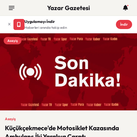
Yazar Gazetesi
Uygulamayı İndir
İndir
Haberleri anında takip edin
Asayiş
Asayiş
Küçükçekmece'de Motosiklet Kazasında
Ambulans İki Yaralıya Çarptı