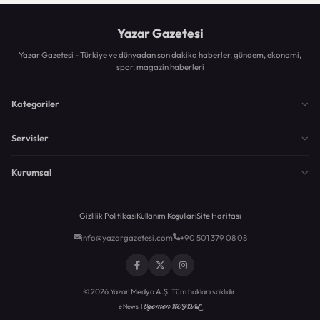
Yazar Gazetesi
Yazar Gazetesi - Türkiye ve dünyadan son dakika haberler, gündem, ekonomi,
spor, magazin haberleri
Kategoriler
Servisler
Kurumsal
Gizlilik Politikası
Kullanım Koşulları
Site Haritası
info@yazargazetesi.com
+90 501 379 08 08
© 2026 Yazar Medya A.Ş. Tüm hakları saklıdır.
Egemen KEYDAL
eNews |