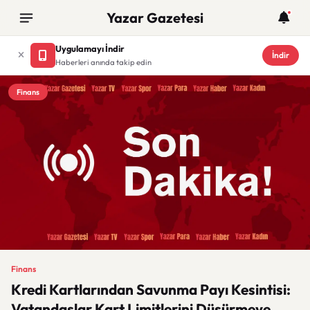
Yazar Gazetesi
Uygulamayı İndir
İndir
Haberleri anında takip edin
Finans
Finans
Kredi Kartlarından Savunma Payı Kesintisi:
Vatandaşlar Kart Limitlerini Düşürmeye