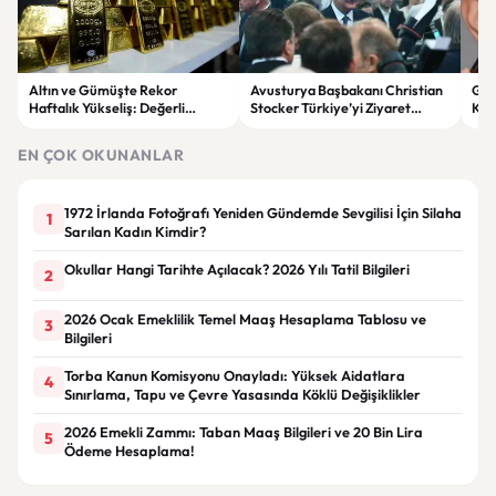
Altın ve Gümüşte Rekor
Avusturya Başbakanı Christian
Gür
Haftalık Yükseliş: Değerli
Stocker Türkiye’yi Ziyaret
Kad
Metaller Son 28 Haftanın
Edecek
Kar
Zirvesinde
EN ÇOK OKUNANLAR
1972 İrlanda Fotoğrafı Yeniden Gündemde Sevgilisi İçin Silaha
1
Sarılan Kadın Kimdir?
Okullar Hangi Tarihte Açılacak? 2026 Yılı Tatil Bilgileri
2
2026 Ocak Emeklilik Temel Maaş Hesaplama Tablosu ve
3
Bilgileri
Torba Kanun Komisyonu Onayladı: Yüksek Aidatlara
4
Sınırlama, Tapu ve Çevre Yasasında Köklü Değişiklikler
2026 Emekli Zammı: Taban Maaş Bilgileri ve 20 Bin Lira
5
Ödeme Hesaplama!