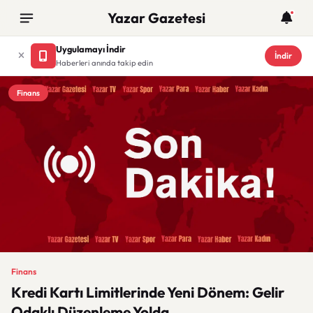
Yazar Gazetesi
Uygulamayı İndir
İndir
Haberleri anında takip edin
Finans
Finans
Kredi Kartı Limitlerinde Yeni Dönem: Gelir
Odaklı Düzenleme Yolda