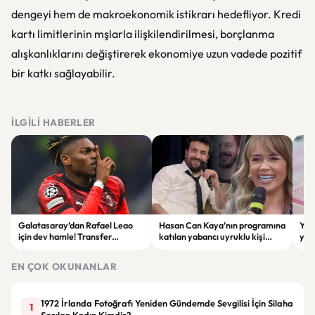
dengeyi hem de makroekonomik istikrarı hedefliyor. Kredi
kartı limitlerinin mşlarla ilişkilendirilmesi, borçlanma
alışkanlıklarını değiştirerek ekonomiye uzun vadede pozitif
bir katkı sağlayabilir.
İLGILI HABERLER
Galatasaray’dan Rafael Leao
Hasan Can Kaya’nın programına
YÖK
için dev hamle! Transfer
katılan yabancı uyruklu kişi
yap
görüşmeleri başladı
çalışma izni olmadığı
dök
gerekçesiyle gözaltına alındı
EN ÇOK OKUNANLAR
1972 İrlanda Fotoğrafı Yeniden Gündemde Sevgilisi İçin Silaha
1
Sarılan Kadın Kimdir?