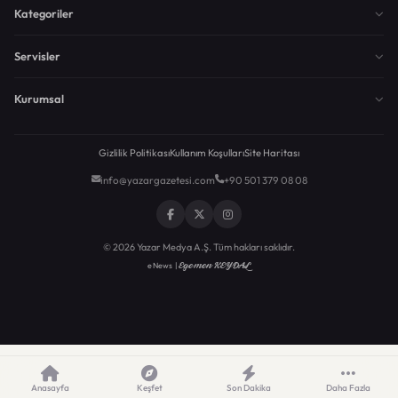
Kategoriler
Servisler
Kurumsal
Gizlilik Politikası
Kullanım Koşulları
Site Haritası
info@yazargazetesi.com
+90 501 379 08 08
© 2026 Yazar Medya A.Ş. Tüm hakları saklıdır.
Egemen KEYDAL
eNews |
Anasayfa
Keşfet
Son Dakika
Daha Fazla