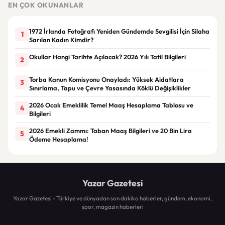
EN ÇOK OKUNANLAR
1972 İrlanda Fotoğrafı Yeniden Gündemde Sevgilisi İçin Silaha
1
Sarılan Kadın Kimdir?
Okullar Hangi Tarihte Açılacak? 2026 Yılı Tatil Bilgileri
2
Torba Kanun Komisyonu Onayladı: Yüksek Aidatlara
3
Sınırlama, Tapu ve Çevre Yasasında Köklü Değişiklikler
2026 Ocak Emeklilik Temel Maaş Hesaplama Tablosu ve
4
Bilgileri
2026 Emekli Zammı: Taban Maaş Bilgileri ve 20 Bin Lira
5
Ödeme Hesaplama!
Yazar Gazetesi
Yazar Gazetesi - Türkiye ve dünyadan son dakika haberler, gündem, ekonomi,
spor, magazin haberleri