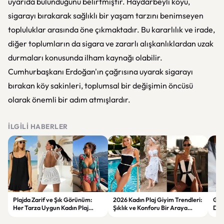
uyarıda bulunduğunu belirtmiştir. Haydarbeyli köyü,
sigarayı bırakarak sağlıklı bir yaşam tarzını benimseyen
topluluklar arasında öne çıkmaktadır. Bu kararlılık ve irade,
diğer toplumların da sigara ve zararlı alışkanlıklardan uzak
durmaları konusunda ilham kaynağı olabilir.
Cumhurbaşkanı Erdoğan'ın çağrısına uyarak sigarayı
bırakan köy sakinleri, toplumsal bir değişimin öncüsü
olarak önemli bir adım atmışlardır.
İLGILI HABERLER
Plajda Zarif ve Şık Görünüm:
2026 Kadın Plaj Giyim Trendleri:
Güz
Her Tarza Uygun Kadın Plaj
Şıklık ve Konforu Bir Araya
Dön
Giyim Önerileri
Getiren Modeller
Bakı
Çöz