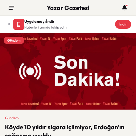
Yazar Gazetesi
Uygulamayı İndir
İndir
Haberleri anında takip edin
Gündem
Gündem
Köyde 10 yıldır sigara içilmiyor, Erdoğan'ın
çağrısına uyuldu