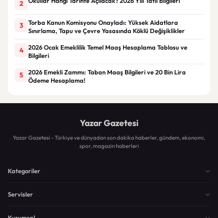
Okullar Hangi Tarihte Açılacak? 2026 Yılı Tatil Bilgileri
2
Torba Kanun Komisyonu Onayladı: Yüksek Aidatlara
3
Sınırlama, Tapu ve Çevre Yasasında Köklü Değişiklikler
2026 Ocak Emeklilik Temel Maaş Hesaplama Tablosu ve
4
Bilgileri
2026 Emekli Zammı: Taban Maaş Bilgileri ve 20 Bin Lira
5
Ödeme Hesaplama!
Yazar Gazetesi
Yazar Gazetesi - Türkiye ve dünyadan son dakika haberler, gündem, ekonomi,
spor, magazin haberleri
Kategoriler
Servisler
Kurumsal