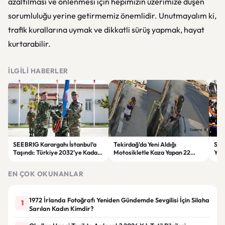
azaltılması ve önlenmesi için hepimizin üzerimize düşen
sorumluluğu yerine getirmemiz önemlidir. Unutmayalım ki,
trafik kurallarına uymak ve dikkatli sürüş yapmak, hayat
kurtarabilir.
İLGILI HABERLER
SEEBRIG Karargahı İstanbul’a
Tekirdağ’da Yeni Aldığı
Suça
Taşındı: Türkiye 2032’ye Kadar
Motosikletle Kaza Yapan 22
Yen
Ev Sahibi Olacak
Yaşındaki Genç Hayatını
Kabu
Kaybetti
EN ÇOK OKUNANLAR
1972 İrlanda Fotoğrafı Yeniden Gündemde Sevgilisi İçin Silaha
1
Sarılan Kadın Kimdir?