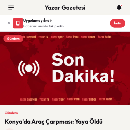
Yazar Gazetesi
Uygulamayı İndir
İndir
Haberleri anında takip edin
Gündem
Gündem
Konya'da Araç Çarpması: Yaya Öldü