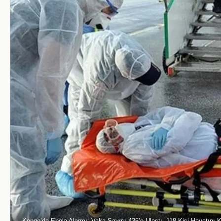
Kongo’da Ebola Alarmı: Vaka Sayısı 435’e Ulaştı, 118 Kişi Hayatını K