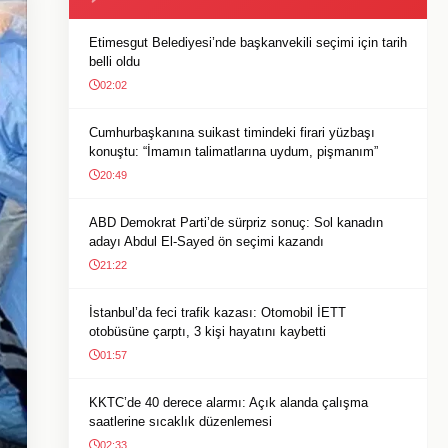
Etimesgut Belediyesi’nde başkanvekili seçimi için tarih
belli oldu
02:02
Cumhurbaşkanına suikast timindeki firari yüzbaşı
konuştu: “İmamın talimatlarına uydum, pişmanım”
20:49
ABD Demokrat Parti’de sürpriz sonuç: Sol kanadın
adayı Abdul El-Sayed ön seçimi kazandı
21:22
İstanbul’da feci trafik kazası: Otomobil İETT
otobüsüne çarptı, 3 kişi hayatını kaybetti
01:57
KKTC’de 40 derece alarmı: Açık alanda çalışma
saatlerine sıcaklık düzenlemesi
02:33