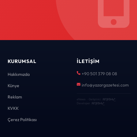
KURUMSAL
İLETIŞIM
+90 501 379 08 08
Hakkımızda
info@yazargazetesi.com
Künye
Reklam
KEYDAL
eNews · Geliştirici
·
KEYDAL
Developer
KVKK
Çerez Politikası