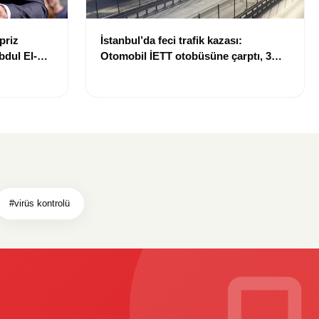
priz
İstanbul’da feci trafik kazası:
bdul El-
Otomobil İETT otobüsüne çarptı, 3
kişi hayatını kaybetti
#virüs kontrolü