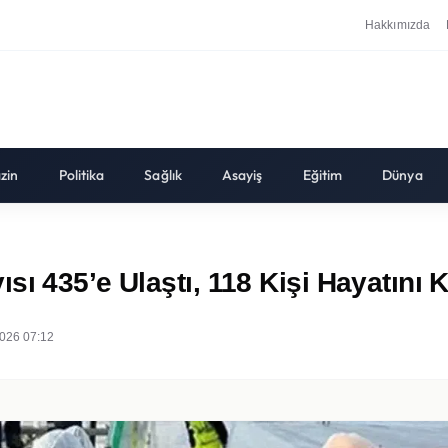
Hakkımızda
zin
Politika
Sağlık
Asayiş
Eğitim
Dünya
ı 435’e Ulaştı, 118 Kişi Hayatını K
026 07:12