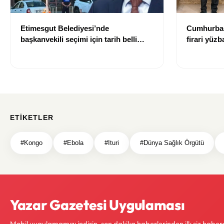
Etimesgut Belediyesi’nde
Cumhurbaş
başkanvekili seçimi için tarih belli
firari yüz
oldu
talimatlar
ETIKETLER
#Kongo
#Ebola
#Ituri
#Dünya Sağlık Örgütü
Yazar Gazetesi Uygulaması
Mobil uygulamamızı indirin, son dakika haberlerinden ilk siz haber