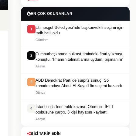
EN ÇOK OKUNANLAR
Etimesgut Belediyesi’nde başkanvekili seçimi için
1
tarih belli oldu
Gündem
Cumhurbaşkanına suikast timindeki firari yüzbaşı
2
konuştu: “İmamın talimatlarına uydum, pişmanım”
Asayis
ABD Demokrat Parti’de sürpriz sonuç: Sol
3
kanadın adayı Abdul El-Sayed ön seçimi kazandı
Dünya
İstanbul’da feci trafik kazası: Otomobil İETT
4
otobüsüne çarptı, 3 kişi hayatını kaybetti
Asayis
BIZI TAKIP EDIN