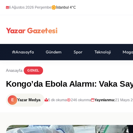
6 Ağustos 2026 Perşembe
İstanbul 4°C
Yazar Gazetesi
Anasayfa
Gündem
Spor
Teknoloji
Maga
Anasayfa
GENEL
Kongo’da Ebola Alarmı: Vaka Sayıs
E
Yazar Medya
5 dk okuma
246 okunma
Yayınlanma:
21 Mayıs 2