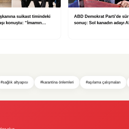
kanına suikast timindeki
ABD Demokrat Parti’de sür
başı konuştu: “İmamın
sonuç: Sol kanadın adayı A
ına uydum, pişmanım”
Sayed ön seçimi kazandı
#sağlık altyapısı
#karantina önlemleri
#aşılama çalışmaları
dar olun.