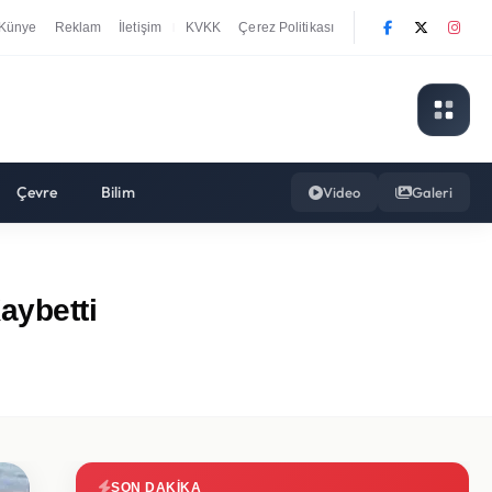
Künye
Reklam
İletişim
KVKK
Çerez Politikası
|
Çevre
Bilim
Video
Galeri
aybetti
SON DAKIKA