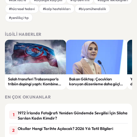
#hücresel tedavi
#kalp hastalıkları
#biyomühendislik
#yenilikçi tıp
İLGILI HABERLER
Salah transferi Trabzonspor’a
Bakan Göktaş: Çocukları
Yapa
tribün dopingi yaptı: Kombinede
koruyan düzenleme daha güçlü
dikk
tarihi rekor kırıldı
Türkiye’nin temelini oluşturacak
hem
EN ÇOK OKUNANLAR
1972 İrlanda Fotoğrafı Yeniden Gündemde Sevgilisi İçin Silaha
1
Sarılan Kadın Kimdir?
Okullar Hangi Tarihte Açılacak? 2026 Yılı Tatil Bilgileri
2