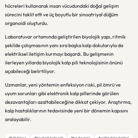
hücreleri kullanarak insan vücudundaki doğal gelişim
sürecini taklit etti ve üç boyutlu bir sinoatriyal düğüm
organoidi oluşturdu.
Laboratuvar ortamında geliştirilen biyolojik yapı, ritmik
şekilde çalışmasının yanı sıra başka kalp dokularıyla da
elektriksel iletişim kurmayı başardı. Bu gelişmenin
ilerleyen yıllarda biyolojik kalp pili teknolojisinin önünü
açabileceği belirtiliyor.
Uzmanlar, yeni yöntemin enfeksiyon riski, pil ömrü ve
uyum sorunları gibi elektronik kalp pillerinde görülen
dezavantajları azaltabileceğine dikkat çekiyor. Araştırma,
kalp hastalıklarının tedavisinde yeni bir dönemin kapısını
aralayabilir.
#kök hücre
#biyolojik kalp pili
#tıp devrimi
#sağlık teknolojileri