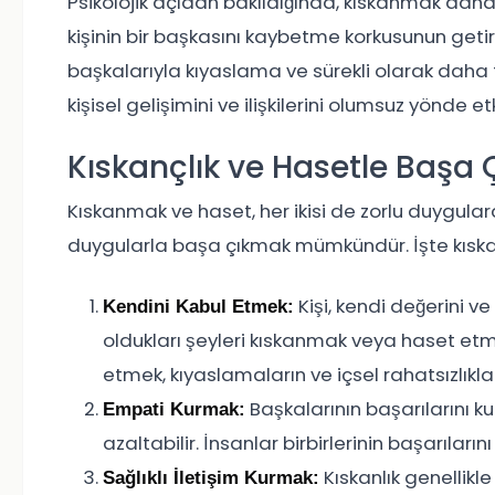
Psikolojik açıdan bakıldığında, kıskanmak daha ço
kişinin bir başkasını kaybetme korkusunun getirdi
başkalarıyla kıyaslama ve sürekli olarak daha f
kişisel gelişimini ve ilişkilerini olumsuz yönde etk
Kıskançlık ve Hasetle Başa
Kıskanmak ve haset, her ikisi de zorlu duygulard
duygularla başa çıkmak mümkündür. İşte kıskanl
Kişi, kendi değerini v
Kendini Kabul Etmek:
oldukları şeyleri kıskanmak veya haset etm
etmek, kıyaslamaların ve içsel rahatsızlıkla
Başkalarının başarılarını 
Empati Kurmak:
azaltabilir. İnsanlar birbirlerinin başarılarını
Kıskanlık genellikl
Sağlıklı İletişim Kurmak: