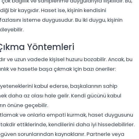
k bağlılık ve sahiplenme duygularıyla ilişkilidir. Bu,
ği bir kaygıdır. Haset ise, kişinin kendisini
azlasını isteme duygusudur. Bu iki duygu, kişinin
ileyebilir.
 Çıkma Yöntemleri
ır ve uzun vadede kişisel huzuru bozabilir. Ancak, bu
ık ve hasetle başa çıkmak için bazı öneriler:
e yeteneklerini kabul ederse, başkalarının sahip
ek daha az olası hale gelir. Kendi gücünü kabul
rın önüne geçebilir.
kutlamak ve onlarla empati kurmak, haset duygusunu
 takdir ettiklerinde, kendilerini daha iyi hissedebilirler.
e güven sorunlarından kaynaklanır. Partnerle veya