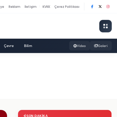
nye
Reklam
İletişim
KVKK
Çerez Politikası
|
Çevre
Bilim
Video
Galeri
SON DAKIKA