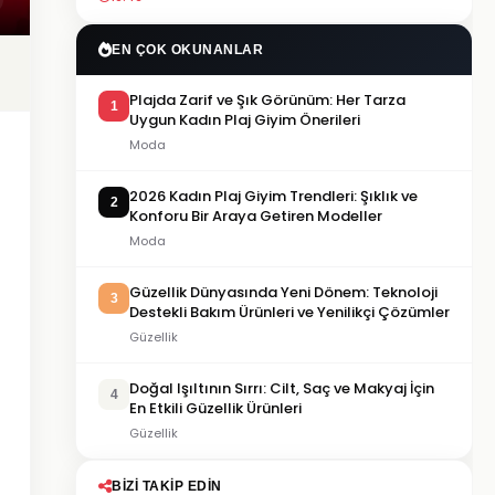
EN ÇOK OKUNANLAR
Plajda Zarif ve Şık Görünüm: Her Tarza
1
Uygun Kadın Plaj Giyim Önerileri
Moda
2026 Kadın Plaj Giyim Trendleri: Şıklık ve
2
Konforu Bir Araya Getiren Modeller
Moda
Güzellik Dünyasında Yeni Dönem: Teknoloji
3
Destekli Bakım Ürünleri ve Yenilikçi Çözümler
Güzellik
Doğal Işıltının Sırrı: Cilt, Saç ve Makyaj İçin
4
En Etkili Güzellik Ürünleri
Güzellik
BIZI TAKIP EDIN