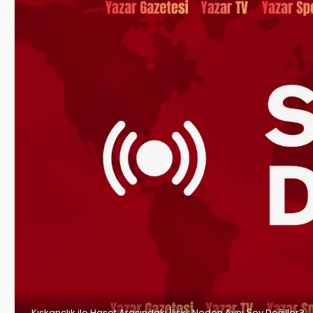
Kıskançlık ile Haset Arasındaki İlişki: Neden Aynı Şey Değiller?