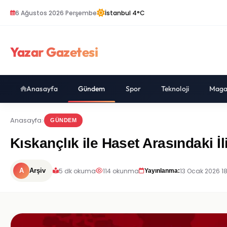
6 Ağustos 2026 Perşembe
İstanbul 4°C
Yazar Gazetesi
Anasayfa
Gündem
Spor
Teknoloji
Maga
Anasayfa
GÜNDEM
Kıskançlık ile Haset Arasındaki İ
5 dk okuma
114 okunma
13 Ocak 2026 18
A
Arşiv
Yayınlanma: