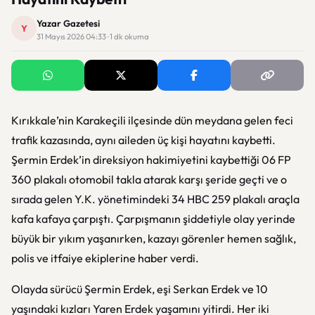
Yazar Gazetesi
Y
31 Mayıs 2026 04:33 · 1 dk okuma
Kırıkkale’nin Karakeçili ilçesinde dün meydana gelen feci
trafik kazasında, aynı aileden üç kişi hayatını kaybetti.
Şermin Erdek’in direksiyon hakimiyetini kaybettiği 06 FP
360 plakalı otomobil takla atarak karşı şeride geçti ve o
sırada gelen Y.K. yönetimindeki 34 HBC 259 plakalı araçla
kafa kafaya çarpıştı. Çarpışmanın şiddetiyle olay yerinde
büyük bir yıkım yaşanırken, kazayı görenler hemen sağlık,
polis ve itfaiye ekiplerine haber verdi.
Olayda sürücü Şermin Erdek, eşi Serkan Erdek ve 10
yaşındaki kızları Yaren Erdek yaşamını yitirdi. Her iki