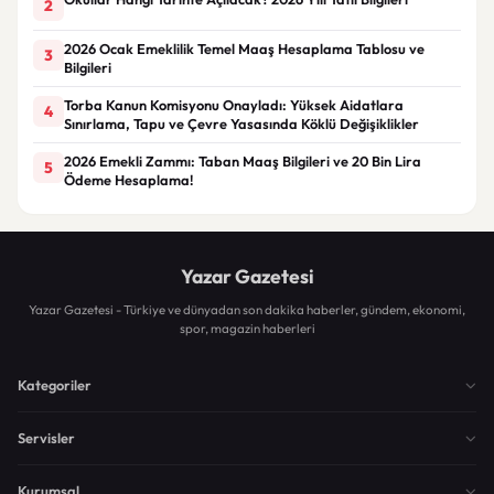
2
2026 Ocak Emeklilik Temel Maaş Hesaplama Tablosu ve
3
Bilgileri
Torba Kanun Komisyonu Onayladı: Yüksek Aidatlara
4
Sınırlama, Tapu ve Çevre Yasasında Köklü Değişiklikler
2026 Emekli Zammı: Taban Maaş Bilgileri ve 20 Bin Lira
5
Ödeme Hesaplama!
Yazar Gazetesi
Yazar Gazetesi - Türkiye ve dünyadan son dakika haberler, gündem, ekonomi,
spor, magazin haberleri
Kategoriler
Servisler
Kurumsal