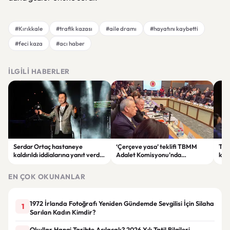
#Kırıkkale
#trafik kazası
#aile dramı
#hayatını kaybetti
#feci kaza
#acı haber
İLGILI HABERLER
Serdar Ortaç hastaneye
‘Çerçeve yasa’ teklifi TBMM
Ter
kaldırıldı iddialarına yanıt verdi:
Adalet Komisyonu’nda
kri
“Rutin tedavim için buradayım”
görüşülüyor
tek
gör
EN ÇOK OKUNANLAR
1972 İrlanda Fotoğrafı Yeniden Gündemde Sevgilisi İçin Silaha
1
Sarılan Kadın Kimdir?
Okullar Hangi Tarihte Açılacak? 2026 Yılı Tatil Bilgileri