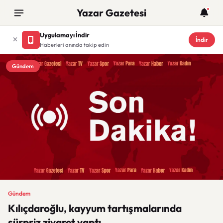
Yazar Gazetesi
Uygulamayı İndir
İndir
Haberleri anında takip edin
Gündem
Gündem
Kılıçdaroğlu, kayyum tartışmalarında
sürpriz ziyaret yaptı