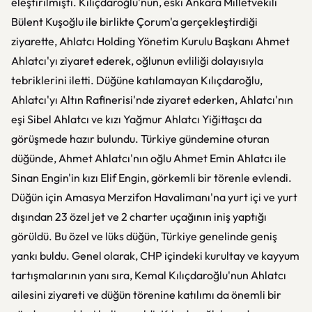
eleştirilmişti. Kılıçdaroğlu'nun, eski Ankara Milletvekili
Bülent Kuşoğlu ile birlikte Çorum'a gerçekleştirdiği
ziyarette, Ahlatcı Holding Yönetim Kurulu Başkanı Ahmet
Ahlatcı'yı ziyaret ederek, oğlunun evliliği dolayısıyla
tebriklerini iletti. Düğüne katılamayan Kılıçdaroğlu,
Ahlatcı'yı Altın Rafinerisi'nde ziyaret ederken, Ahlatcı'nın
eşi Sibel Ahlatcı ve kızı Yağmur Ahlatcı Yiğittaşcı da
görüşmede hazır bulundu. Türkiye gündemine oturan
düğünde, Ahmet Ahlatcı'nın oğlu Ahmet Emin Ahlatcı ile
Sinan Engin'in kızı Elif Engin, görkemli bir törenle evlendi.
Düğün için Amasya Merzifon Havalimanı'na yurt içi ve yurt
dışından 23 özel jet ve 2 charter uçağının iniş yaptığı
görüldü. Bu özel ve lüks düğün, Türkiye genelinde geniş
yankı buldu. Genel olarak, CHP içindeki kurultay ve kayyum
tartışmalarının yanı sıra, Kemal Kılıçdaroğlu'nun Ahlatcı
ailesini ziyareti ve düğün törenine katılımı da önemli bir