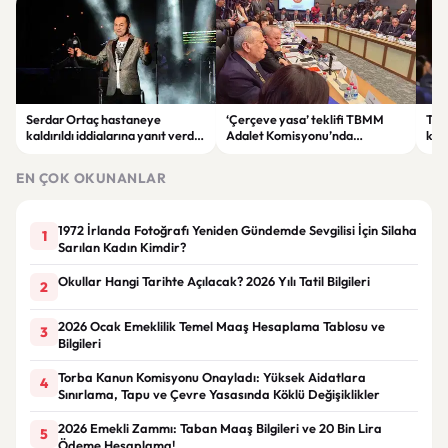
Serdar Ortaç hastaneye
‘Çerçeve yasa’ teklifi TBMM
Ter
kaldırıldı iddialarına yanıt verdi:
Adalet Komisyonu’nda
kri
“Rutin tedavim için buradayım”
görüşülüyor
tek
gör
EN ÇOK OKUNANLAR
1972 İrlanda Fotoğrafı Yeniden Gündemde Sevgilisi İçin Silaha
1
Sarılan Kadın Kimdir?
Okullar Hangi Tarihte Açılacak? 2026 Yılı Tatil Bilgileri
2
2026 Ocak Emeklilik Temel Maaş Hesaplama Tablosu ve
3
Bilgileri
Torba Kanun Komisyonu Onayladı: Yüksek Aidatlara
4
Sınırlama, Tapu ve Çevre Yasasında Köklü Değişiklikler
2026 Emekli Zammı: Taban Maaş Bilgileri ve 20 Bin Lira
5
Ödeme Hesaplama!