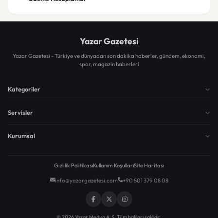
Yazar Gazetesi
Yazar Gazetesi - Türkiye ve dünyadan son dakika haberler, gündem, ekonomi,
spor, magazin haberleri
Kategoriler
Servisler
Kurumsal
Gizlilik Politikası
Kullanım Koşulları
Site Haritası
info@yazargazetesi.com
+90 501 379 08 08
© 2026 Yazar Medya A.Ş. Tüm hakları saklıdır.