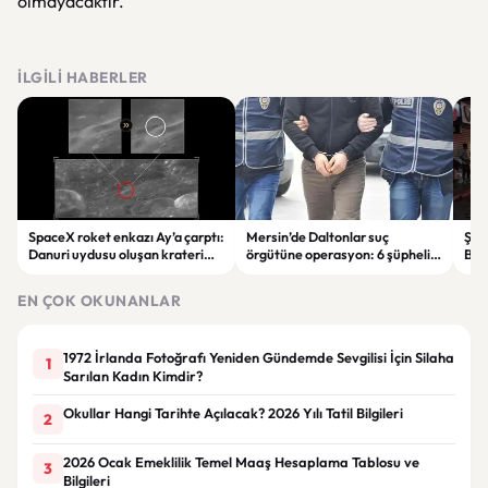
olmayacaktır.
İLGILI HABERLER
SpaceX roket enkazı Ay’a çarptı:
Mersin’de Daltonlar suç
Şam
Danuri uydusu oluşan krateri
örgütüne operasyon: 6 şüpheli
Bomb
görüntüledi
tutuklandı
terö
EN ÇOK OKUNANLAR
1972 İrlanda Fotoğrafı Yeniden Gündemde Sevgilisi İçin Silaha
1
Sarılan Kadın Kimdir?
Okullar Hangi Tarihte Açılacak? 2026 Yılı Tatil Bilgileri
2
2026 Ocak Emeklilik Temel Maaş Hesaplama Tablosu ve
3
Bilgileri