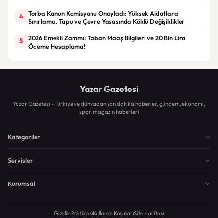
Torba Kanun Komisyonu Onayladı: Yüksek Aidatlara
4
Sınırlama, Tapu ve Çevre Yasasında Köklü Değişiklikler
2026 Emekli Zammı: Taban Maaş Bilgileri ve 20 Bin Lira
5
Ödeme Hesaplama!
Yazar Gazetesi
Yazar Gazetesi - Türkiye ve dünyadan son dakika haberler, gündem, ekonomi,
spor, magazin haberleri
Kategoriler
Servisler
Kurumsal
Gizlilik Politikası
Kullanım Koşulları
Site Haritası