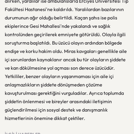
alırken, yaralılar ise ambulanslarla Erciyes Üniversitesi Tıp
Fakültesi Hastanesi'ne kaldırıldı. Yaralılardan bazılarının
durumunun ağır olduğu belirtildi. Kaçan şahıs ise polis
ekiplerince Gesi Mahallesi'nde yakalandı ve sağlık
kontrolünden geçirilerek emniyete götürüldü. Olayla ilgili
soruşturma başlatıldı. Bu üzücü olayın ardından bölgede
endişe ve korku hakim oldu. Miras kavgaları genellikle aile
içi sorunlardan kaynaklanır ancak bu tür olayların şiddete
ve kan dökülmesine yol açması son derece üzücüdür.
Yetkililer, benzer olayların yaşanmaması için aile içi
anlaşmazlıkların şiddete dönüşmeden çözüme
kavuşturulması gerektiğini vurguladılar. Ayrıca toplumda
şiddetin önlenmesi ve bireyler arasındaki iletişimin
güçlendirilmesi için sosyal destek ve danışmanlık
hizmetlerinin önemine dikkat çektiler.