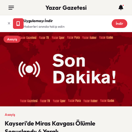
Yazar Gazetesi
Uygulamayı İndir
İndir
Haberleri anında takip edin
Asayiş
Asayiş
Kayseri'de Miras Kavgası Ölümle
Sonuçlandı: 4 Yaralı