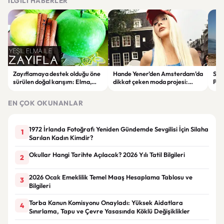
İLGILI HABERLER
Zayıflamaya destek olduğu öne
Hande Yener’den Amsterdam’da
Sağl
sürülen doğal karışım: Elma,
dikkat çeken moda projesi:
Psi
limon ve tarçınlı iksir tarifi
STAR Gene kapılarını açtı
Alın
EN ÇOK OKUNANLAR
1972 İrlanda Fotoğrafı Yeniden Gündemde Sevgilisi İçin Silaha
1
Sarılan Kadın Kimdir?
Okullar Hangi Tarihte Açılacak? 2026 Yılı Tatil Bilgileri
2
2026 Ocak Emeklilik Temel Maaş Hesaplama Tablosu ve
3
Bilgileri
Torba Kanun Komisyonu Onayladı: Yüksek Aidatlara
4
Sınırlama, Tapu ve Çevre Yasasında Köklü Değişiklikler