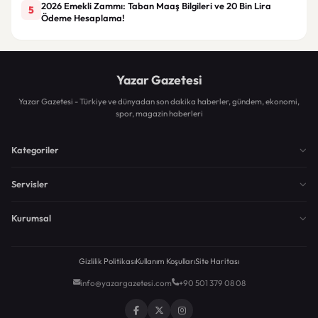
2026 Emekli Zammı: Taban Maaş Bilgileri ve 20 Bin Lira
5
Ödeme Hesaplama!
Yazar Gazetesi
Yazar Gazetesi - Türkiye ve dünyadan son dakika haberler, gündem, ekonomi,
spor, magazin haberleri
Kategoriler
Servisler
Kurumsal
Gizlilik Politikası
Kullanım Koşulları
Site Haritası
info@yazargazetesi.com
+90 501 379 08 08