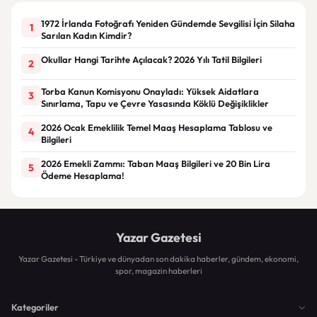
1972 İrlanda Fotoğrafı Yeniden Gündemde Sevgilisi İçin Silaha
1
Sarılan Kadın Kimdir?
Okullar Hangi Tarihte Açılacak? 2026 Yılı Tatil Bilgileri
2
Torba Kanun Komisyonu Onayladı: Yüksek Aidatlara
3
Sınırlama, Tapu ve Çevre Yasasında Köklü Değişiklikler
2026 Ocak Emeklilik Temel Maaş Hesaplama Tablosu ve
4
Bilgileri
2026 Emekli Zammı: Taban Maaş Bilgileri ve 20 Bin Lira
5
Ödeme Hesaplama!
Yazar Gazetesi
Yazar Gazetesi - Türkiye ve dünyadan son dakika haberler, gündem, ekonomi,
spor, magazin haberleri
Kategoriler