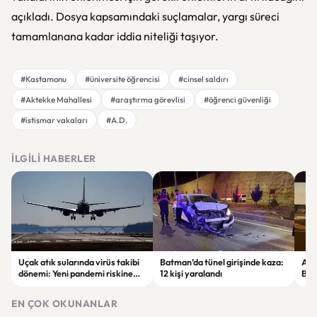
açıkladı. Dosya kapsamındaki suçlamalar, yargı süreci
tamamlanana kadar iddia niteliği taşıyor.
#Kastamonu
#üniversite öğrencisi
#cinsel saldırı
#Aktekke Mahallesi
#araştırma görevlisi
#öğrenci güvenliği
#istismar vakaları
#A.D.
İLGILI HABERLER
Uçak atık sularında virüs takibi
Batman’da tünel girişinde kaza:
Ada
dönemi: Yeni pandemi riskine
12 kişi yaralandı
Bel
karşı erken uyarı sistemi
yaşa
geliştiriliyor
EN ÇOK OKUNANLAR