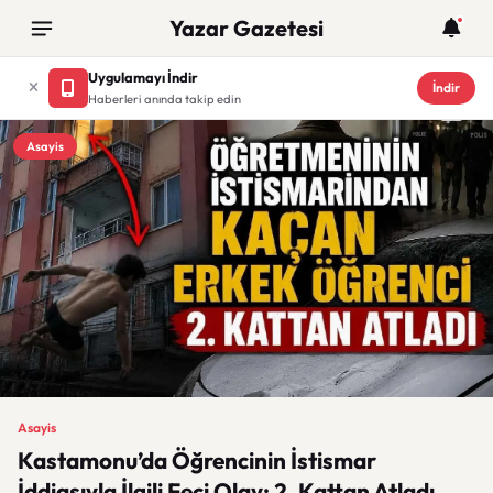
Yazar Gazetesi
Uygulamayı İndir
İndir
Haberleri anında takip edin
Asayis
Asayis
Kastamonu’da Öğrencinin İstismar
İddiasıyla İlgili Feci Olay: 2. Kattan Atladı