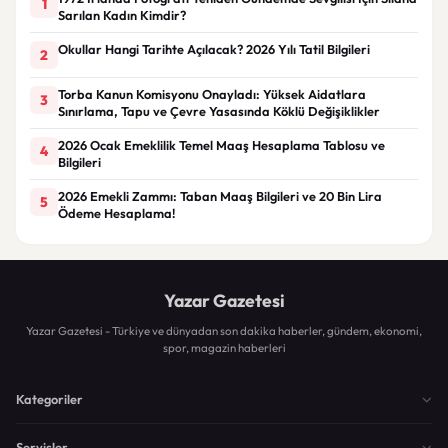
1
Sarılan Kadın Kimdir?
Okullar Hangi Tarihte Açılacak? 2026 Yılı Tatil Bilgileri
2
Torba Kanun Komisyonu Onayladı: Yüksek Aidatlara
3
Sınırlama, Tapu ve Çevre Yasasında Köklü Değişiklikler
2026 Ocak Emeklilik Temel Maaş Hesaplama Tablosu ve
4
Bilgileri
2026 Emekli Zammı: Taban Maaş Bilgileri ve 20 Bin Lira
5
Ödeme Hesaplama!
Yazar Gazetesi
Yazar Gazetesi - Türkiye ve dünyadan son dakika haberler, gündem, ekonomi,
spor, magazin haberleri
Kategoriler
Servisler