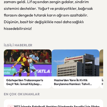
zamanı geldi. Lif açısından zengin gıdalar, sindirim
sistemini destekler. Yoğurt ve probiyotikler, bağırsak
florasını dengede tutarak karın ağrısını azaltabilir.
Düşünün, basit bir değişiklikle nasıl daha sağlıklı
hissedebilirsiniz!
İLGILI HABERLER
Göztepe’den Trabzonspor’a
Hazine’den Yarın İki Kritik
İzm
Geçit Yok: İsmail Köybaşı
Borçlanma Hamlesi: Tahvil
Hed
Jübilesinde Kazanan İzmir Ekibi
İhalesi ve Kira Sertifikası Satışı
Sul
Oldu
Yapılacak
EN ÇOK OKUNANLAR
1972 İrlanda Fotoğrafı Yeniden Gündemde Sevgilisi İçin Silaha