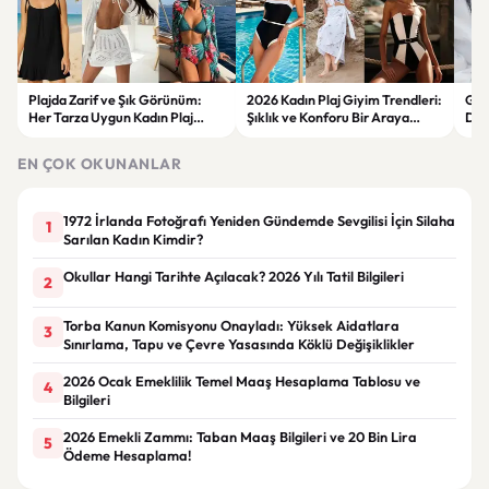
Plajda Zarif ve Şık Görünüm:
2026 Kadın Plaj Giyim Trendleri:
Güz
Her Tarza Uygun Kadın Plaj
Şıklık ve Konforu Bir Araya
Dön
Giyim Önerileri
Getiren Modeller
Bakı
Çöz
EN ÇOK OKUNANLAR
1972 İrlanda Fotoğrafı Yeniden Gündemde Sevgilisi İçin Silaha
1
Sarılan Kadın Kimdir?
Okullar Hangi Tarihte Açılacak? 2026 Yılı Tatil Bilgileri
2
Torba Kanun Komisyonu Onayladı: Yüksek Aidatlara
3
Sınırlama, Tapu ve Çevre Yasasında Köklü Değişiklikler
2026 Ocak Emeklilik Temel Maaş Hesaplama Tablosu ve
4
Bilgileri
2026 Emekli Zammı: Taban Maaş Bilgileri ve 20 Bin Lira
5
Ödeme Hesaplama!