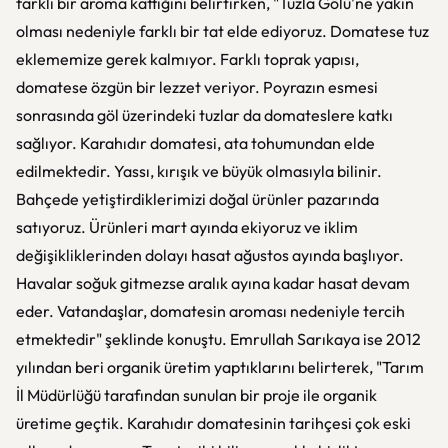
farklı bir aroma kattığını belirtirken, "Tuzla Gölü'ne yakın
olması nedeniyle farklı bir tat elde ediyoruz. Domatese tuz
eklememize gerek kalmıyor. Farklı toprak yapısı,
domatese özgün bir lezzet veriyor. Poyrazın esmesi
sonrasında göl üzerindeki tuzlar da domateslere katkı
sağlıyor. Karahıdır domatesi, ata tohumundan elde
edilmektedir. Yassı, kırışık ve büyük olmasıyla bilinir.
Bahçede yetiştirdiklerimizi doğal ürünler pazarında
satıyoruz. Ürünleri mart ayında ekiyoruz ve iklim
değişikliklerinden dolayı hasat ağustos ayında başlıyor.
Havalar soğuk gitmezse aralık ayına kadar hasat devam
eder. Vatandaşlar, domatesin aroması nedeniyle tercih
etmektedir" şeklinde konuştu. Emrullah Sarıkaya ise 2012
yılından beri organik üretim yaptıklarını belirterek, "Tarım
İl Müdürlüğü tarafından sunulan bir proje ile organik
üretime geçtik. Karahıdır domatesinin tarihçesi çok eski