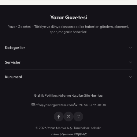
Yazar Gazetesi
Yazar Gazetesi - Türkiye ve dünyadan son dakika haberler, gündem, ekonomi,
spor, magazin haberleri
Kategoriler
Servisler
Kurumsal
Gizlilik Politikası
Kullanım Koşulları
Site Haritası
info@yazargazetesi.com
+90 501 379 08 08
© 2026 Yazar Medya A.Ş. Tüm hakları saklıdır.
Egemen KEYDAL
eNews |