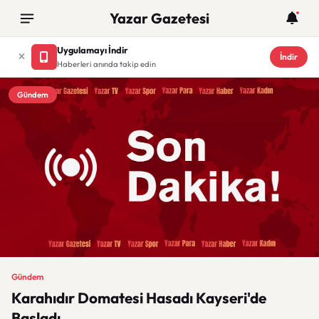
Yazar Gazetesi
Uygulamayı İndir
İndir
Haberleri anında takip edin
Gündem
Gündem
Karahıdır Domatesi Hasadı Kayseri'de
Başladı