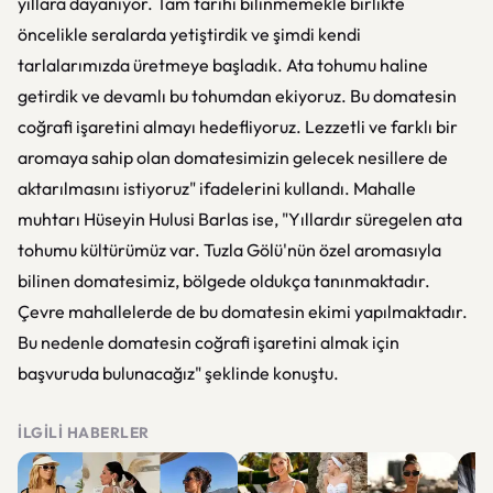
yıllara dayanıyor. Tam tarihi bilinmemekle birlikte
öncelikle seralarda yetiştirdik ve şimdi kendi
tarlalarımızda üretmeye başladık. Ata tohumu haline
getirdik ve devamlı bu tohumdan ekiyoruz. Bu domatesin
coğrafi işaretini almayı hedefliyoruz. Lezzetli ve farklı bir
aromaya sahip olan domatesimizin gelecek nesillere de
aktarılmasını istiyoruz" ifadelerini kullandı. Mahalle
muhtarı Hüseyin Hulusi Barlas ise, "Yıllardır süregelen ata
tohumu kültürümüz var. Tuzla Gölü'nün özel aromasıyla
bilinen domatesimiz, bölgede oldukça tanınmaktadır.
Çevre mahallelerde de bu domatesin ekimi yapılmaktadır.
Bu nedenle domatesin coğrafi işaretini almak için
başvuruda bulunacağız" şeklinde konuştu.
İLGILI HABERLER