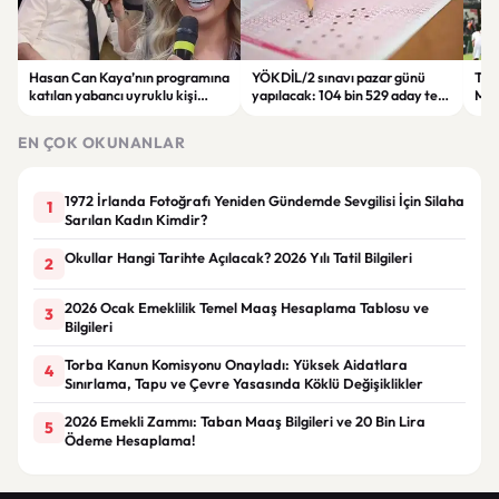
Hasan Can Kaya’nın programına
YÖKDİL/2 sınavı pazar günü
Tren
katılan yabancı uyruklu kişi
yapılacak: 104 bin 529 aday ter
Man
çalışma izni olmadığı
dökecek
Bol
gerekçesiyle gözaltına alındı
EN ÇOK OKUNANLAR
1972 İrlanda Fotoğrafı Yeniden Gündemde Sevgilisi İçin Silaha
1
Sarılan Kadın Kimdir?
Okullar Hangi Tarihte Açılacak? 2026 Yılı Tatil Bilgileri
2
2026 Ocak Emeklilik Temel Maaş Hesaplama Tablosu ve
3
Bilgileri
Torba Kanun Komisyonu Onayladı: Yüksek Aidatlara
4
Sınırlama, Tapu ve Çevre Yasasında Köklü Değişiklikler
2026 Emekli Zammı: Taban Maaş Bilgileri ve 20 Bin Lira
5
Ödeme Hesaplama!