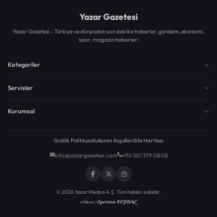
Yazar Gazetesi
Yazar Gazetesi - Türkiye ve dünyadan son dakika haberler, gündem, ekonomi,
spor, magazin haberleri
Kategoriler
Servisler
Kurumsal
Gizlilik Politikası
Kullanım Koşulları
Site Haritası
info@yazargazetesi.com
+90 501 379 08 08
© 2026 Yazar Medya A.Ş. Tüm hakları saklıdır.
Egemen KEYDAL
eNews |