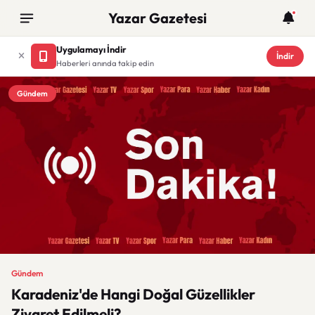
Yazar Gazetesi
Uygulamayı İndir
İndir
Haberleri anında takip edin
Gündem
Gündem
Karadeniz'de Hangi Doğal Güzellikler
Ziyaret Edilmeli?