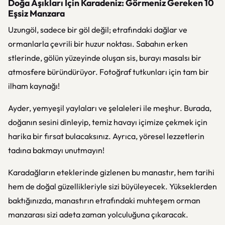
Doğa Aşıkları İçin Karadeniz: Görmeniz Gereken 10
Eşsiz Manzara
Uzungöl, sadece bir göl değil; etrafındaki dağlar ve
ormanlarla çevrili bir huzur noktası. Sabahın erken
stlerinde, gölün yüzeyinde oluşan sis, burayı masalsı bir
atmosfere büründürüyor. Fotoğraf tutkunları için tam bir
ilham kaynağı!
Ayder, yemyeşil yaylaları ve şelaleleri ile meşhur. Burada,
doğanın sesini dinleyip, temiz havayı içimize çekmek için
harika bir fırsat bulacaksınız. Ayrıca, yöresel lezzetlerin
tadına bakmayı unutmayın!
Karadağların eteklerinde gizlenen bu manastır, hem tarihi
hem de doğal güzellikleriyle sizi büyüleyecek. Yükseklerden
baktığınızda, manastırın etrafındaki muhteşem orman
manzarası sizi adeta zaman yolculuğuna çıkaracak.