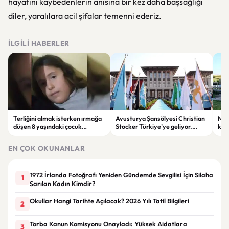
hayatını kaybedenlerin anısına bir kez daha başsağlığı
diler, yaralılara acil şifalar temenni ederiz.
İLGILI HABERLER
Terliğini almak isterken ırmağa
Avusturya Şansölyesi Christian
NASA
düşen 8 yaşındaki çocuk
Stocker Türkiye’ye geliyor.
köy
hayatını kaybetti.
Görüşmelerde önemli başlıklar
seçt
masada olacak
EN ÇOK OKUNANLAR
1972 İrlanda Fotoğrafı Yeniden Gündemde Sevgilisi İçin Silaha
1
Sarılan Kadın Kimdir?
Okullar Hangi Tarihte Açılacak? 2026 Yılı Tatil Bilgileri
2
Torba Kanun Komisyonu Onayladı: Yüksek Aidatlara
3