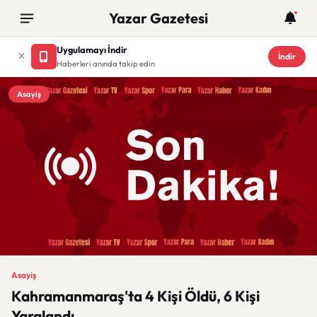
Yazar Gazetesi
Uygulamayı İndir
İndir
Haberleri anında takip edin
Asayiş
Asayiş
Kahramanmaraş'ta 4 Kişi Öldü, 6 Kişi
Yaralandı