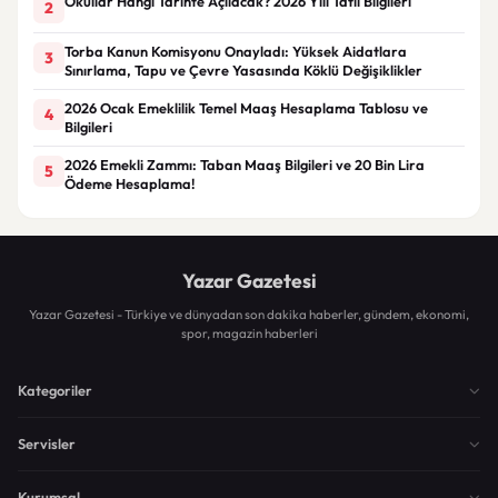
Okullar Hangi Tarihte Açılacak? 2026 Yılı Tatil Bilgileri
2
Torba Kanun Komisyonu Onayladı: Yüksek Aidatlara
3
Sınırlama, Tapu ve Çevre Yasasında Köklü Değişiklikler
2026 Ocak Emeklilik Temel Maaş Hesaplama Tablosu ve
4
Bilgileri
2026 Emekli Zammı: Taban Maaş Bilgileri ve 20 Bin Lira
5
Ödeme Hesaplama!
Yazar Gazetesi
Yazar Gazetesi - Türkiye ve dünyadan son dakika haberler, gündem, ekonomi,
spor, magazin haberleri
Kategoriler
Servisler
Kurumsal