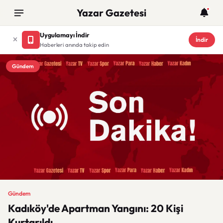
Yazar Gazetesi
Uygulamayı İndir
İndir
Haberleri anında takip edin
Gündem
Gündem
Kadıköy'de Apartman Yangını: 20 Kişi
Kurtarıldı