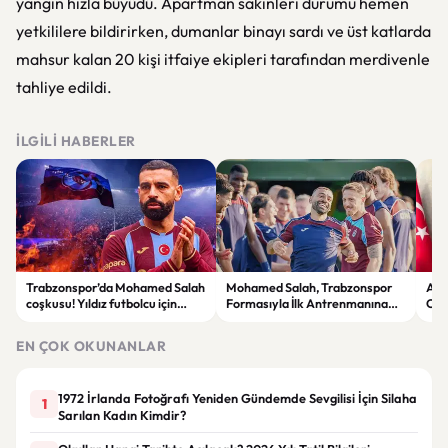
yangın hızla büyüdü. Apartman sakinleri durumu hemen
yetkililere bildirirken, dumanlar binayı sardı ve üst katlarda
mahsur kalan 20 kişi itfaiye ekipleri tarafından merdivenle
tahliye edildi.
İLGILI HABERLER
Trabzonspor’da Mohamed Salah
Mohamed Salah, Trabzonspor
Avc
coşkusu! Yıldız futbolcu için
Formasıyla İlk Antrenmanına
Can
görkemli imza töreni düzenlendi
Çıktı
tahl
EN ÇOK OKUNANLAR
1972 İrlanda Fotoğrafı Yeniden Gündemde Sevgilisi İçin Silaha
1
Sarılan Kadın Kimdir?