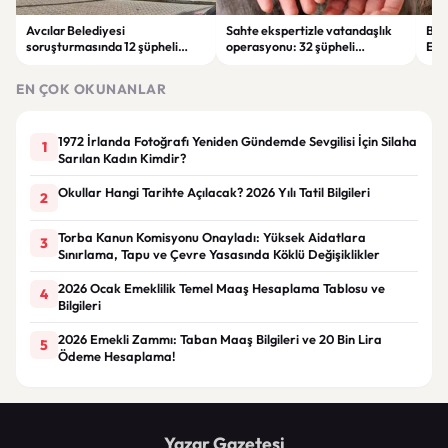
Avcılar Belediyesi
Sahte ekspertizle vatandaşlık
Buğ
soruşturmasında 12 şüpheli
operasyonu: 32 şüpheli
En Ş
tutuklandı
tutuklandı
Gö
EN ÇOK OKUNANLAR
1972 İrlanda Fotoğrafı Yeniden Gündemde Sevgilisi İçin Silaha
1
Sarılan Kadın Kimdir?
Okullar Hangi Tarihte Açılacak? 2026 Yılı Tatil Bilgileri
2
Torba Kanun Komisyonu Onayladı: Yüksek Aidatlara
3
Sınırlama, Tapu ve Çevre Yasasında Köklü Değişiklikler
2026 Ocak Emeklilik Temel Maaş Hesaplama Tablosu ve
4
Bilgileri
2026 Emekli Zammı: Taban Maaş Bilgileri ve 20 Bin Lira
5
Ödeme Hesaplama!
Yazar Gazetesi