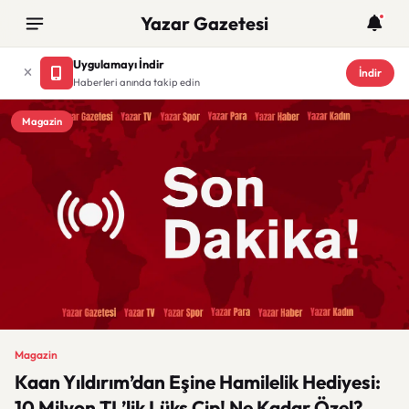
Yazar Gazetesi
Uygulamayı İndir
İndir
Haberleri anında takip edin
Magazin
Magazin
Kaan Yıldırım’dan Eşine Hamilelik Hediyesi:
10 Milyon TL’lik Lüks Cip! Ne Kadar Özel?