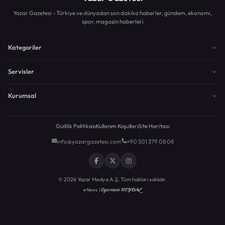
Yazar Gazetesi - Türkiye ve dünyadan son dakika haberler, gündem, ekonomi,
spor, magazin haberleri
Kategoriler
Servisler
Kurumsal
Gizlilik Politikası
Kullanım Koşulları
Site Haritası
info@yazargazetesi.com
+90 501 379 08 08
© 2026 Yazar Medya A.Ş. Tüm hakları saklıdır.
Egemen KEYDAL
eNews |