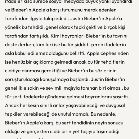
ifadeler kısa sürede sosyal medyada büyük yankı uyandırdı
ve Bieber'ın Apple'a karşı tutumunu merak edenler
tarafından ilgiyle takip edildi. Justin Bieber'ın Apple'a
yönelik bu tehdidi, genel olarak tepki çekti ve birçok kişi
tarafından tartışıldı. Kimi hayranları Bieber'ın bu tavrını
desteklerken, kimileri ise bu tür şiddet içeren ifadelerin
asla kabul edilemez olduğunu belirtti. Apple cephesinden
ise henüz bir açıklama gelmedi ancak bu tür tehditlerin
ciddiye alınması gerektiği ve Bieber'ın bu sözlerinin
soruşturulacağı konuşulmaya başlandı. Justin Bieber'ın
genellikle sakin ve sevimli imajıyla tanınan biri olması, bu
tür sert ifadelerle gündeme gelmesi hayranlarını şaşırttı.
Ancak herkesin sinirli anlar yaşayabileceği ve duygusal
tepkiler verebileceği de unutulmamalı. Bu nedenle,
Bieber'ın Apple'a karşı bu sert tehdidinin neyin sonucu
olduğu ve gerçekten ciddi bir niyet taşıyıp taşımadığı