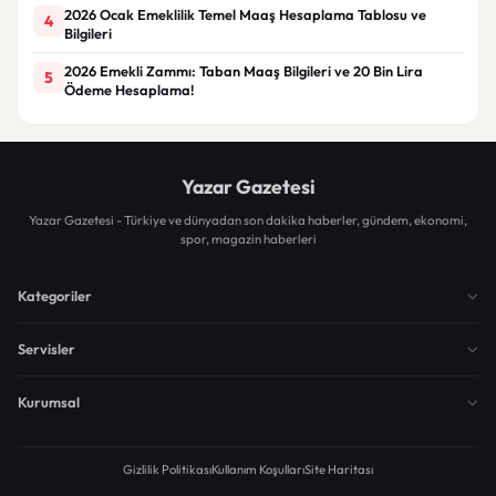
2026 Ocak Emeklilik Temel Maaş Hesaplama Tablosu ve
4
Bilgileri
2026 Emekli Zammı: Taban Maaş Bilgileri ve 20 Bin Lira
5
Ödeme Hesaplama!
Yazar Gazetesi
Yazar Gazetesi - Türkiye ve dünyadan son dakika haberler, gündem, ekonomi,
spor, magazin haberleri
Kategoriler
Servisler
Kurumsal
Gizlilik Politikası
Kullanım Koşulları
Site Haritası