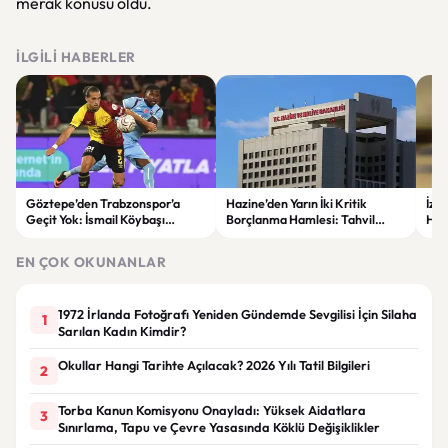
merak konusu oldu.
İLGILI HABERLER
Göztepe’den Trabzonspor’a
Hazine’den Yarın İki Kritik
İzm
Geçit Yok: İsmail Köybaşı
Borçlanma Hamlesi: Tahvil
Hed
Jübilesinde Kazanan İzmir Ekibi
İhalesi ve Kira Sertifikası Satışı
Sul
Oldu
Yapılacak
EN ÇOK OKUNANLAR
1972 İrlanda Fotoğrafı Yeniden Gündemde Sevgilisi İçin Silaha
1
Sarılan Kadın Kimdir?
Okullar Hangi Tarihte Açılacak? 2026 Yılı Tatil Bilgileri
2
Torba Kanun Komisyonu Onayladı: Yüksek Aidatlara
3
Sınırlama, Tapu ve Çevre Yasasında Köklü Değişiklikler