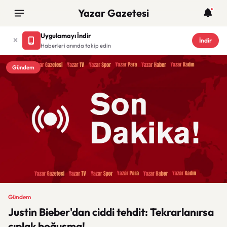
Yazar Gazetesi
Uygulamayı İndir
İndir
Haberleri anında takip edin
Gündem
Gündem
Justin Bieber'dan ciddi tehdit: Tekrarlanırsa
çıplak boğuşma!