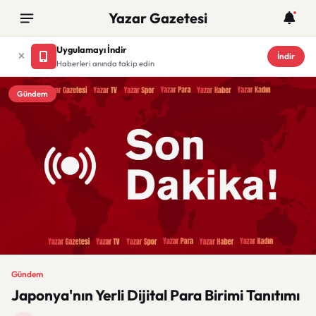
Yazar Gazetesi
Uygulamayı İndir
İndir
Haberleri anında takip edin
Gündem
Gündem
Japonya'nın Yerli Dijital Para Birimi Tanıtımı