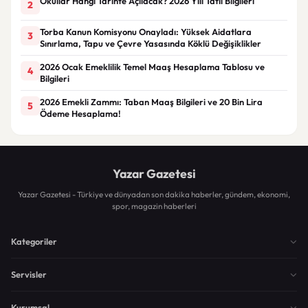
Okullar Hangi Tarihte Açılacak? 2026 Yılı Tatil Bilgileri
2
Torba Kanun Komisyonu Onayladı: Yüksek Aidatlara
3
Sınırlama, Tapu ve Çevre Yasasında Köklü Değişiklikler
2026 Ocak Emeklilik Temel Maaş Hesaplama Tablosu ve
4
Bilgileri
2026 Emekli Zammı: Taban Maaş Bilgileri ve 20 Bin Lira
5
Ödeme Hesaplama!
Yazar Gazetesi
Yazar Gazetesi - Türkiye ve dünyadan son dakika haberler, gündem, ekonomi,
spor, magazin haberleri
Kategoriler
Servisler
Kurumsal