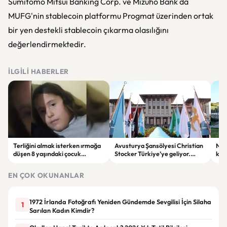
Sumitomo Mitsui Banking Corp. ve Mizuho Bank da
MUFG'nin stablecoin platformu Progmat üzerinden ortak
bir yen destekli stablecoin çıkarma olasılığını
değerlendirmektedir.
İLGILI HABERLER
Terliğini almak isterken ırmağa
Avusturya Şansölyesi Christian
NASA
düşen 8 yaşındaki çocuk
Stocker Türkiye’ye geliyor.
köy
hayatını kaybetti.
Görüşmelerde önemli başlıklar
seçt
masada olacak
EN ÇOK OKUNANLAR
1972 İrlanda Fotoğrafı Yeniden Gündemde Sevgilisi İçin Silaha
1
Sarılan Kadın Kimdir?