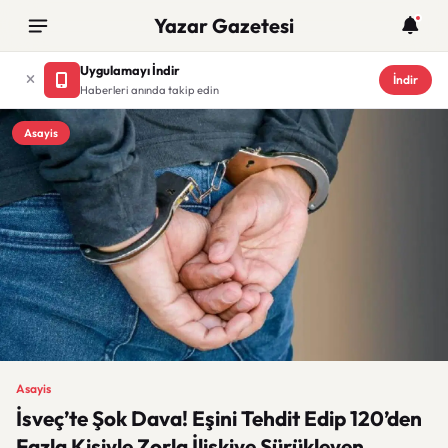
Yazar Gazetesi
Uygulamayı İndir
İndir
Haberleri anında takip edin
Asayis
Asayis
İsveç’te Şok Dava! Eşini Tehdit Edip 120’den
Fazla Kişiyle Zorla İlişkiye Sürükleyen