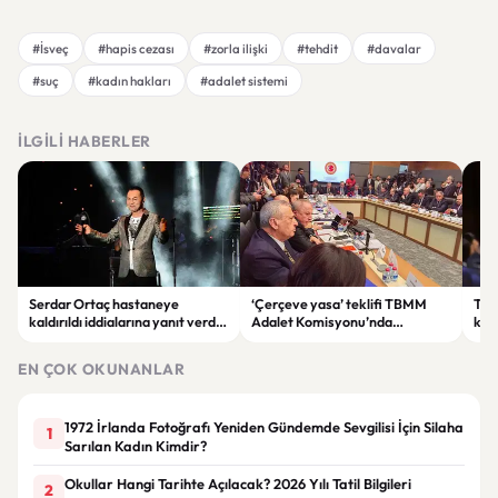
#İsveç
#hapis cezası
#zorla ilişki
#tehdit
#davalar
#suç
#kadın hakları
#adalet sistemi
İLGILI HABERLER
Serdar Ortaç hastaneye
‘Çerçeve yasa’ teklifi TBMM
Ter
kaldırıldı iddialarına yanıt verdi:
Adalet Komisyonu’nda
kri
“Rutin tedavim için buradayım”
görüşülüyor
tek
gör
EN ÇOK OKUNANLAR
1972 İrlanda Fotoğrafı Yeniden Gündemde Sevgilisi İçin Silaha
1
Sarılan Kadın Kimdir?
Okullar Hangi Tarihte Açılacak? 2026 Yılı Tatil Bilgileri
2