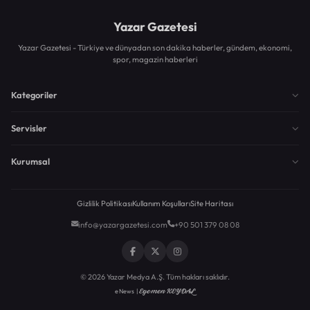
Yazar Gazetesi
Yazar Gazetesi - Türkiye ve dünyadan son dakika haberler, gündem, ekonomi,
spor, magazin haberleri
Kategoriler
Servisler
Kurumsal
Gizlilik Politikası
Kullanım Koşulları
Site Haritası
info@yazargazetesi.com
+90 501 379 08 08
© 2026 Yazar Medya A.Ş. Tüm hakları saklıdır.
Egemen KEYDAL
eNews |