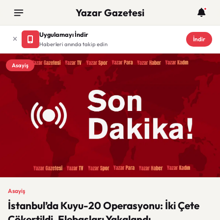
Yazar Gazetesi
Uygulamayı İndir
İndir
Haberleri anında takip edin
Asayiş
Asayiş
İstanbul’da Kuyu-20 Operasyonu: İki Çete
Çökertildi, Elebaşları Yakalandı