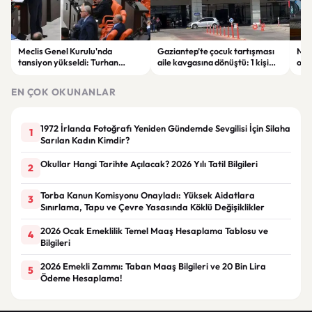
Meclis Genel Kurulu'nda
Gaziantep’te çocuk tartışması
Niğ
tansiyon yükseldi: Turhan
aile kavgasına dönüştü: 1 kişi
oto
Çömez'in sözleri sonrası
hayatını kaybetti, 5 kişi
haya
tartışma çıktı
yaralandı
yar
EN ÇOK OKUNANLAR
1972 İrlanda Fotoğrafı Yeniden Gündemde Sevgilisi İçin Silaha
1
Sarılan Kadın Kimdir?
Okullar Hangi Tarihte Açılacak? 2026 Yılı Tatil Bilgileri
2
Torba Kanun Komisyonu Onayladı: Yüksek Aidatlara
3
Sınırlama, Tapu ve Çevre Yasasında Köklü Değişiklikler
2026 Ocak Emeklilik Temel Maaş Hesaplama Tablosu ve
4
Bilgileri
2026 Emekli Zammı: Taban Maaş Bilgileri ve 20 Bin Lira
5
Ödeme Hesaplama!