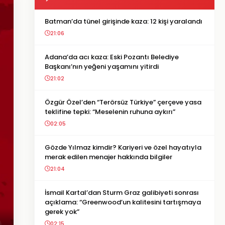
Batman’da tünel girişinde kaza: 12 kişi yaralandı
21:06
Adana’da acı kaza: Eski Pozantı Belediye
Başkanı’nın yeğeni yaşamını yitirdi
21:02
Özgür Özel’den “Terörsüz Türkiye” çerçeve yasa
teklifine tepki: “Meselenin ruhuna aykırı”
02:05
Gözde Yılmaz kimdir? Kariyeri ve özel hayatıyla
merak edilen menajer hakkında bilgiler
21:04
İsmail Kartal’dan Sturm Graz galibiyeti sonrası
açıklama: “Greenwood’un kalitesini tartışmaya
gerek yok”
02:15