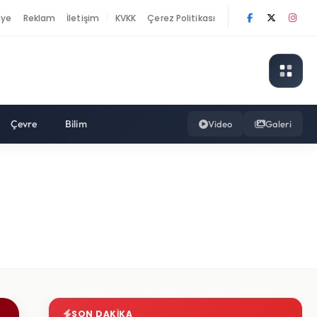
nye
Reklam
İletişim
KVKK
Çerez Politikası
|
Çevre
Bilim
Video
Galeri
SON DAKIKA