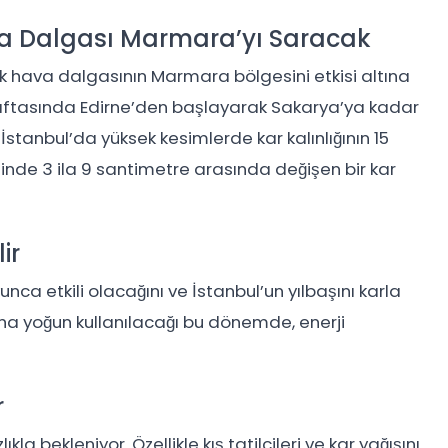
a Dalgası Marmara’yı Saracak
k hava dalgasının Marmara bölgesini etkisi altına
on haftasında Edirne’den başlayarak Sakarya’ya kadar
İstanbul’da yüksek kesimlerde kar kalınlığının 15
inde 3 ila 9 santimetre arasında değişen bir kar
ir
ca etkili olacağını ve İstanbul’un yılbaşını karla
aha yoğun kullanılacağı bu dönemde, enerji
r
kla bekleniyor. Özellikle kış tatilcileri ve kar yağışını