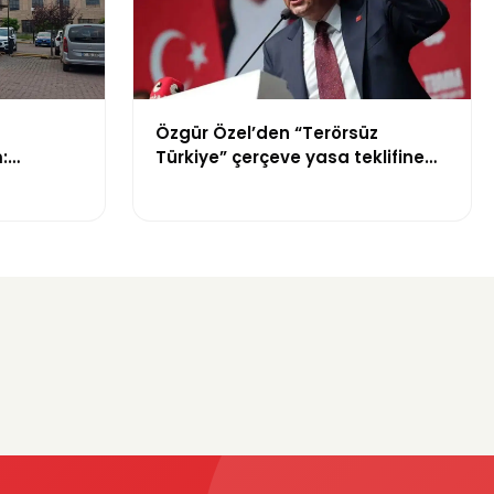
Özgür Özel’den “Terörsüz
:
Türkiye” çerçeve yasa teklifine
tepki: “Meselenin ruhuna aykırı”
Ne
?