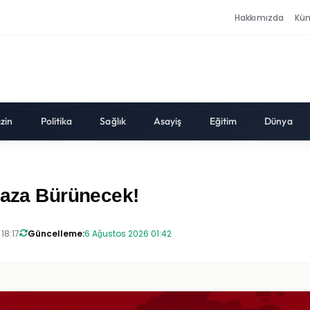
Hakkımızda
Kü
zin
Politika
Sağlık
Asayiş
Eğitim
Dünya
eyaza Bürünecek!
18:17
Güncelleme:
6 Ağustos 2026 01:42