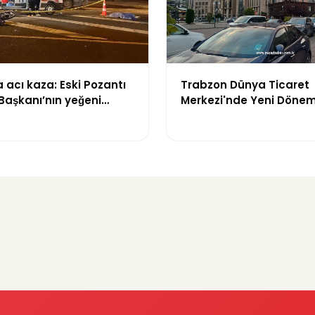
acı kaza: Eski Pozantı
Trabzon Dünya Ticaret
Başkanı’nın yeğeni
Merkezi'nde Yeni Dönem
yitirdi
Mahkeme Süreci Bitti,
Trabzon'un Dev Projesi 
Zaman Tamamlanacak