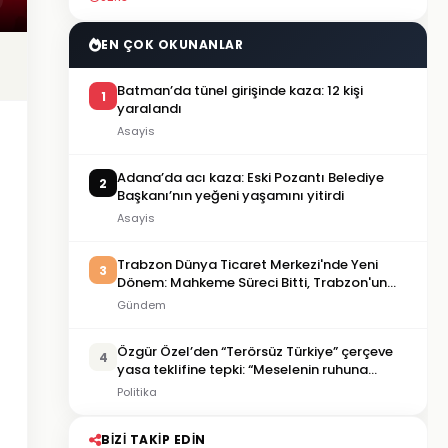
EN ÇOK OKUNANLAR
Batman’da tünel girişinde kaza: 12 kişi
1
yaralandı
Asayis
Adana’da acı kaza: Eski Pozantı Belediye
2
Başkanı’nın yeğeni yaşamını yitirdi
Asayis
Trabzon Dünya Ticaret Merkezi'nde Yeni
3
Dönem: Mahkeme Süreci Bitti, Trabzon'un
Dev Projesi Ne Zaman Tamamlanacak?
Gündem
Özgür Özel’den “Terörsüz Türkiye” çerçeve
4
yasa teklifine tepki: “Meselenin ruhuna
aykırı”
Politika
BIZI TAKIP EDIN