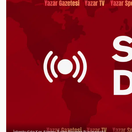
İstanbul’da Kar Alarmı: Şehir Beyaza Bürünecek!