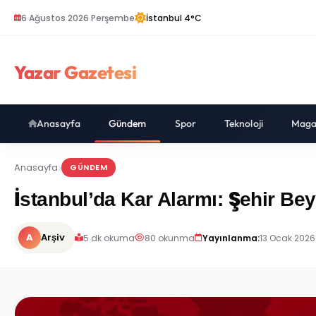
6 Ağustos 2026 Perşembe
İstanbul 4°C
Yazar Gazetesi
Anasayfa
Gündem
Spor
Teknoloji
Maga
Anasayfa
GÜNDEM
İstanbul’da Kar Alarmı: Şehir B
A
Arşiv
5 dk okuma
80 okunma
Yayınlanma:
13 Ocak 2026 