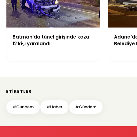
Batman’da tünel girişinde kaza:
Adana’da 
12 kişi yaralandı
Belediye 
yaşamını 
ETIKETLER
#Gundem
#Haber
#Gündem