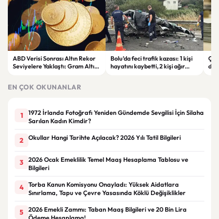
ABD Verisi Sonrası Altın Rekor
Bolu’da feci trafik kazası: 1 kişi
Çift
Seviyelere Yaklaştı: Gram Altın
hayatını kaybetti, 2 kişi ağır
des
6 Bin 700 TL Sınırında
yaralandı
yatı
EN ÇOK OKUNANLAR
1972 İrlanda Fotoğrafı Yeniden Gündemde Sevgilisi İçin Silaha
1
Sarılan Kadın Kimdir?
Okullar Hangi Tarihte Açılacak? 2026 Yılı Tatil Bilgileri
2
2026 Ocak Emeklilik Temel Maaş Hesaplama Tablosu ve
3
Bilgileri
Torba Kanun Komisyonu Onayladı: Yüksek Aidatlara
4
Sınırlama, Tapu ve Çevre Yasasında Köklü Değişiklikler
2026 Emekli Zammı: Taban Maaş Bilgileri ve 20 Bin Lira
5
Ödeme Hesaplama!