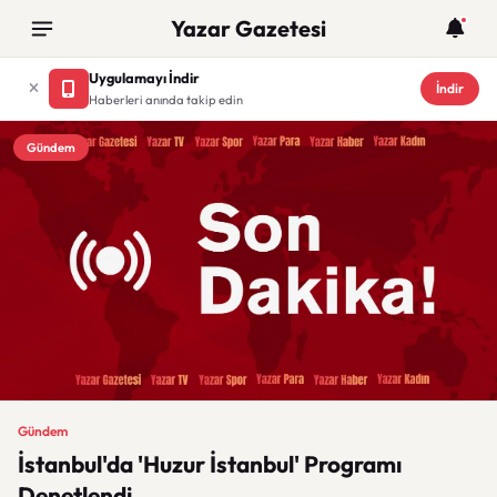
Yazar Gazetesi
Uygulamayı İndir
İndir
Haberleri anında takip edin
Gündem
Gündem
İstanbul'da 'Huzur İstanbul' Programı
Denetlendi