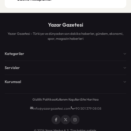
Yazar Gazetesi
Yazar Gazetesi - Türkiye ve dünyadan son dakika haberler, gündem, ekonomi,
spor, magazin haberleri
Kategoriler
Servisler
Kurumsal
Gizlilik Politikası
Kullanım Koşulları
Site Haritası
info@yazargazetesi.com
+90 501 379 08 08
© 2026 Yazar Medya A.Ş. Tüm hakları saklıdır.