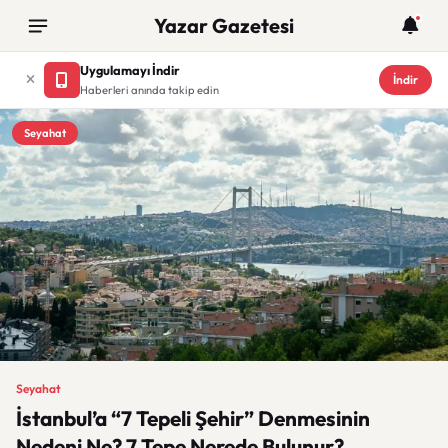
Yazar Gazetesi
Uygulamayı İndir
İndir
Haberleri anında takip edin
Seyahat
Seyahat
İstanbul’a “7 Tepeli Şehir” Denmesinin
Nedeni Ne? 7 Tepe Nerede Bulunur?