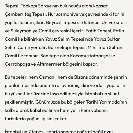
Tepesi, Topkapı Sarayı’nın bulunduğu alanı kapsar.
Çemberlitaş Tepesi, Nuruosmaniye ve çevresindeki tarihi
yapılarla öne çıkar. Beyazıt Tepesi ise İstanbul Üniversitesi
ve Süleymaniye Camii çevresini içerir. Fatih Tepesi, Fatih
Camii ile bilinirken Yavuz Selim Tepesi’nde Yavuz Sultan
Selim Camii yer alır. Edirnekapı Tepesi, Mihrimah Sultan
Camii ile tanınır. Son tepe olan Kocamustafapaşa ise
Cerrahpaşa ve Altımermer bölgesini kapsar.
Bu tepeler, hem Osmanlı hem de Bizans döneminde şehrin
planlanmasında önemli rol oynamış, dini ve idari yapıların
bu yükseltiler üzerine inşa edilmesiyle İstanbul’un silueti
şekillenmiştir. Günümüzde bu bölgeler Tarihi Yarımada’nın
kalbi olarak kabul edilir ve hem yerli hem yabancı
turistlerin yoğun ilgisini çeker.
İstanbul’un 7 tepesi, şehrin sadece coğrafi değil aynı