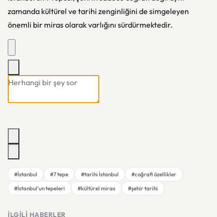
zamanda kültürel ve tarihi zenginliğini de simgeleyen
önemli bir miras olarak varlığını sürdürmektedir.
#İstanbul
#7 tepe
#tarihi İstanbul
#coğrafi özellikler
#İstanbul'un tepeleri
#kültürel miras
#şehir tarihi
İLGILI HABERLER