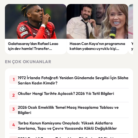
Galatasaray’dan Rafael Leao
Hasan Can Kaya’nın programına
YÖK
için dev hamle! Transfer
katılan yabancı uyruklu kişi
yap
görüşmeleri başladı
çalışma izni olmadığı
dök
gerekçesiyle gözaltına alındı
EN ÇOK OKUNANLAR
1972 İrlanda Fotoğrafı Yeniden Gündemde Sevgilisi İçin Silaha
1
Sarılan Kadın Kimdir?
Okullar Hangi Tarihte Açılacak? 2026 Yılı Tatil Bilgileri
2
2026 Ocak Emeklilik Temel Maaş Hesaplama Tablosu ve
3
Bilgileri
Torba Kanun Komisyonu Onayladı: Yüksek Aidatlara
4
Sınırlama, Tapu ve Çevre Yasasında Köklü Değişiklikler