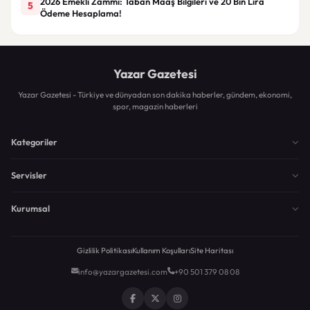
2026 Emekli Zammı: Taban Maaş Bilgileri ve 20 Bin Lira
5
Ödeme Hesaplama!
Yazar Gazetesi
Yazar Gazetesi - Türkiye ve dünyadan son dakika haberler, gündem, ekonomi,
spor, magazin haberleri
Kategoriler
Servisler
Kurumsal
Gizlilik Politikası
Kullanım Koşulları
Site Haritası
info@yazargazetesi.com
+90 501 379 08 08