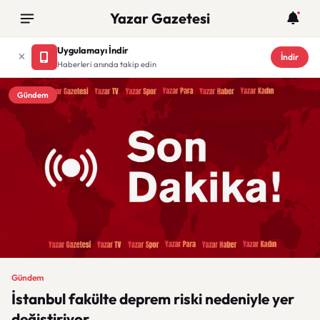
Yazar Gazetesi
Uygulamayı İndir
İndir
Haberleri anında takip edin
Gündem
Gündem
İstanbul fakülte deprem riski nedeniyle yer
değiştiriyor