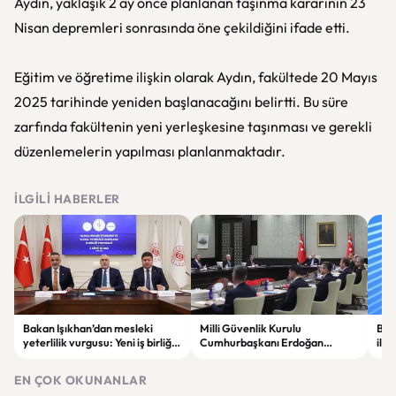
Aydın, yaklaşık 2 ay önce planlanan taşınma kararının 23
Nisan depremleri sonrasında öne çekildiğini ifade etti.
Eğitim ve öğretime ilişkin olarak Aydın, fakültede 20 Mayıs
2025 tarihinde yeniden başlanacağını belirtti. Bu süre
zarfında fakültenin yeni yerleşkesine taşınması ve gerekli
düzenlemelerin yapılması planlanmaktadır.
İLGILI HABERLER
Bakan Işıkhan’dan mesleki
Milli Güvenlik Kurulu
Bak
yeterlilik vurgusu: Yeni iş birliği
Cumhurbaşkanı Erdoğan
ile 
protokolü imzalandı
başkanlığında toplandı
fır
EN ÇOK OKUNANLAR