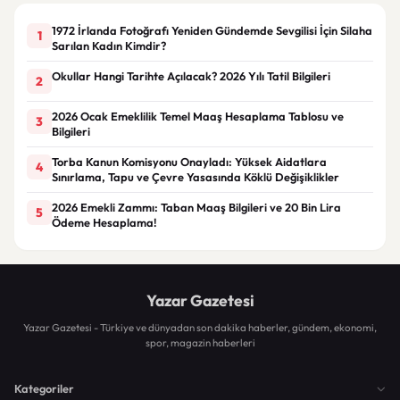
1972 İrlanda Fotoğrafı Yeniden Gündemde Sevgilisi İçin Silaha
1
Sarılan Kadın Kimdir?
Okullar Hangi Tarihte Açılacak? 2026 Yılı Tatil Bilgileri
2
2026 Ocak Emeklilik Temel Maaş Hesaplama Tablosu ve
3
Bilgileri
Torba Kanun Komisyonu Onayladı: Yüksek Aidatlara
4
Sınırlama, Tapu ve Çevre Yasasında Köklü Değişiklikler
2026 Emekli Zammı: Taban Maaş Bilgileri ve 20 Bin Lira
5
Ödeme Hesaplama!
Yazar Gazetesi
Yazar Gazetesi - Türkiye ve dünyadan son dakika haberler, gündem, ekonomi,
spor, magazin haberleri
Kategoriler