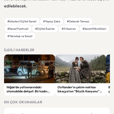
edilebilecek.
#İstanbul Dijital Sanat
#Yapay Zeka
#Gelecek Teması
#Sanat Festivali
#Dijital Eserler
#3 Haziran
#Sanat Etkinlikleri
#Teknoloji ve Sanat
İLGILI HABERLER
Niğde’de yol kenarındaki
Outlander’ın çekim noktası
Bahç
otomobilde dehşet: Bir kadın
İskoçya’nın “Büyük Kanyonu”
çökt
hayatını kaybetti, bir kişi ağır
satışa çıkarıldı
önl
yaralandı
EN ÇOK OKUNANLAR