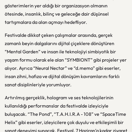
gösterimlerin yer aldığı bir organizasyon olmanın
ötesinde, insanlık, bilinç ve geleceğe dair düşünsel
tartışmalara da alan açmayı hedefliyor.
Festivalde dikkat çeken çalışmalar arasında, gerçek
zamanlı beyin dalgalarını dijital çiçeklere dönüştüren
“Mental Garden” ve insan ile teknolojiyi simbiyotik bir
yaşam formu olarak ele alan “SYMBIONT” gibi projeler yer
alıyor. Ayrıca “Neural Nectar” ve “d.memo” gibi eserler,
insan zihni, hafıza ve dijital dönüşüm kavramlarını farklı
sanat disiplinleriyle yorumluyor.
Artırılmış gerçeklik, hologram ve ses teknolojilerinin
kullanıldığı performanslar da festivalde izleyiciyle
buluşacak. “The Pond”, “T.A.H.I.R.A - 108” ve “SpaceTime
Helix” gibi eserler, izleyicilere çok duyulu ve etkileşimli bir
sanat deneyimi sunacak. Festival, 7 Haziran’a kadar ziyaret