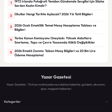
1972 İrlanda Fotoğrafı Yeniden Gündemde Sevgilisi İçin Silaha
1
Sarılan Kadın Kimdir?
Okullar Hangi Tarihte Açılacak? 2026 Yılı Tatil Bilgileri
2
2026 Ocak Emeklilik Temel Maaş Hesaplama Tablosu ve
3
Bilgileri
Torba Kanun Komisyonu Onayladı: Yüksek Aidatlara
4
Sınırlama, Tapu ve Çevre Yasasında Köklü Değişiklikler
2026 Emekli Zammı: Taban Maaş Bilgileri ve 20 Bin Lira
5
Ödeme Hesaplama!
Yazar Gazetesi
Yazar Gazetesi - Türkiye ve dünyadan son dakika haberler, gündem, ekonomi,
spor, magazin haberleri
Kategoriler