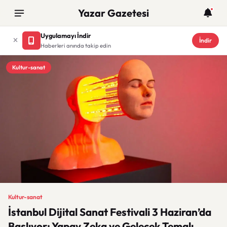
Yazar Gazetesi
Uygulamayı İndir
İndir
Haberleri anında takip edin
Kultur-sanat
Kultur-sanat
İstanbul Dijital Sanat Festivali 3 Haziran’da
Başlıyor: Yapay Zeka ve Gelecek Temalı