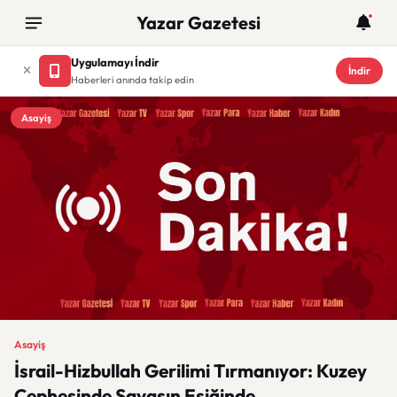
Yazar Gazetesi
Uygulamayı İndir
İndir
Haberleri anında takip edin
Asayiş
Asayiş
İsrail-Hizbullah Gerilimi Tırmanıyor: Kuzey
Cephesinde Savaşın Eşiğinde