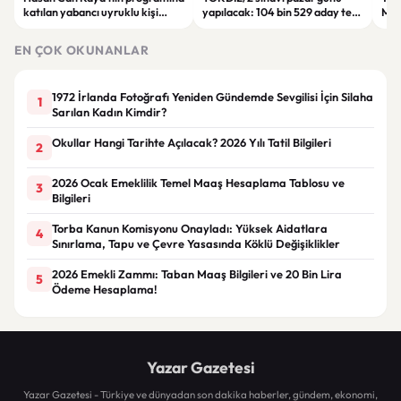
katılan yabancı uyruklu kişi
yapılacak: 104 bin 529 aday ter
Man
çalışma izni olmadığı
dökecek
Bol
gerekçesiyle gözaltına alındı
EN ÇOK OKUNANLAR
1972 İrlanda Fotoğrafı Yeniden Gündemde Sevgilisi İçin Silaha
1
Sarılan Kadın Kimdir?
Okullar Hangi Tarihte Açılacak? 2026 Yılı Tatil Bilgileri
2
2026 Ocak Emeklilik Temel Maaş Hesaplama Tablosu ve
3
Bilgileri
Torba Kanun Komisyonu Onayladı: Yüksek Aidatlara
4
Sınırlama, Tapu ve Çevre Yasasında Köklü Değişiklikler
2026 Emekli Zammı: Taban Maaş Bilgileri ve 20 Bin Lira
5
Ödeme Hesaplama!
Yazar Gazetesi
Yazar Gazetesi - Türkiye ve dünyadan son dakika haberler, gündem, ekonomi,