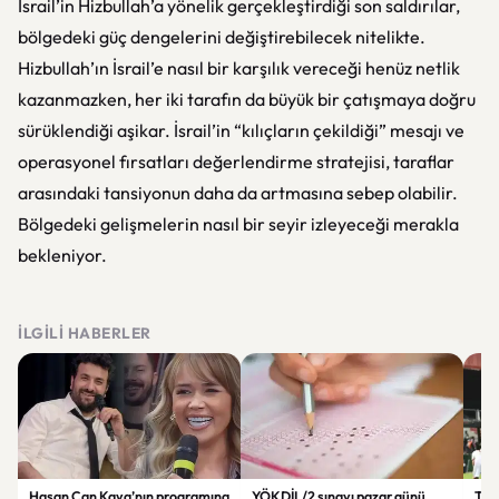
İsrail’in Hizbullah’a yönelik gerçekleştirdiği son saldırılar,
bölgedeki güç dengelerini değiştirebilecek nitelikte.
Hizbullah’ın İsrail’e nasıl bir karşılık vereceği henüz netlik
kazanmazken, her iki tarafın da büyük bir çatışmaya doğru
sürüklendiği aşikar. İsrail’in “kılıçların çekildiği” mesajı ve
operasyonel fırsatları değerlendirme stratejisi, taraflar
arasındaki tansiyonun daha da artmasına sebep olabilir.
Bölgedeki gelişmelerin nasıl bir seyir izleyeceği merakla
bekleniyor.
İLGILI HABERLER
Hasan Can Kaya’nın programına
YÖKDİL/2 sınavı pazar günü
Tren