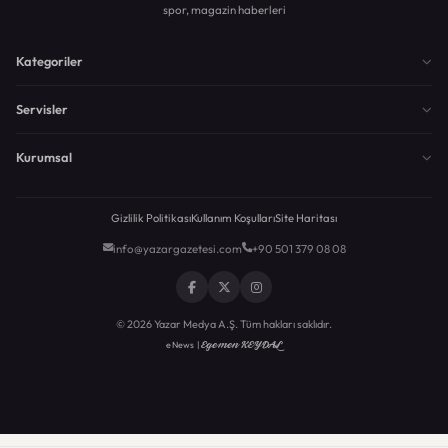
spor, magazin haberleri
Kategoriler
Servisler
Kurumsal
Gizlilik Politikası
Kullanım Koşulları
Site Haritası
info@yazargazetesi.com
+90 501 379 08 08
© 2026 Yazar Medya A.Ş. Tüm hakları saklıdır.
Egemen KEYDAL
eNews |