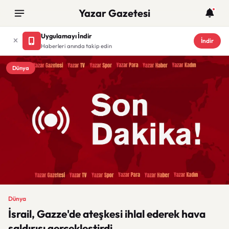
Yazar Gazetesi
Uygulamayı İndir
İndir
Haberleri anında takip edin
Dünya
Dünya
İsrail, Gazze'de ateşkesi ihlal ederek hava
saldırısı gerçekleştirdi.