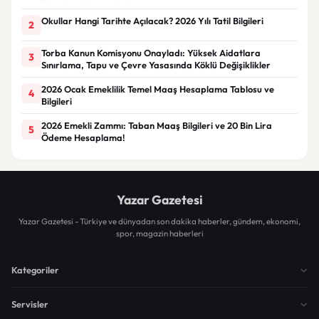
Okullar Hangi Tarihte Açılacak? 2026 Yılı Tatil Bilgileri
2
Torba Kanun Komisyonu Onayladı: Yüksek Aidatlara
3
Sınırlama, Tapu ve Çevre Yasasında Köklü Değişiklikler
2026 Ocak Emeklilik Temel Maaş Hesaplama Tablosu ve
4
Bilgileri
2026 Emekli Zammı: Taban Maaş Bilgileri ve 20 Bin Lira
5
Ödeme Hesaplama!
Yazar Gazetesi
Yazar Gazetesi - Türkiye ve dünyadan son dakika haberler, gündem, ekonomi,
spor, magazin haberleri
Kategoriler
Servisler