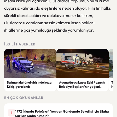
insani krize yol açarken, uluslararası toplumun bu duruma
duyarsız kalması da eleştirilere neden oluyor. Filistin halkı,
sürekli olarak saldırı ve ablukaya maruz kalırken,
uluslararası camianın sessiz kalması insan hakları
ihlallerine göz yumulduğu şeklinde yorumlanıyor.
İLGILI HABERLER
Batman’da tünel girişinde kaza:
Adana’da acı kaza: Eski Pozantı
Tra
12 kişi yaralandı
Belediye Başkanı’nın yeğeni
Mer
yaşamını yitirdi
Mah
Tra
EN ÇOK OKUNANLAR
Zam
1972 İrlanda Fotoğrafı Yeniden Gündemde Sevgilisi İçin Silaha
1
Sarılan Kadın Kimdir?