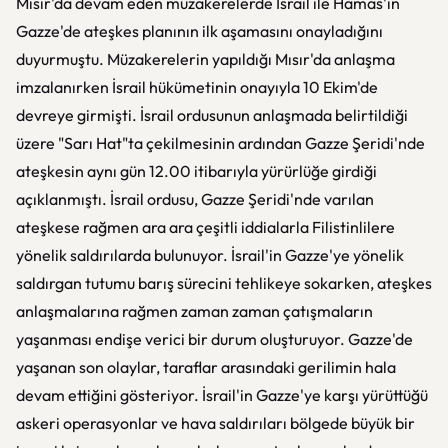
Mısır'da devam eden müzakerelerde İsrail ile Hamas'ın
Gazze'de ateşkes planının ilk aşamasını onayladığını
duyurmuştu. Müzakerelerin yapıldığı Mısır'da anlaşma
imzalanırken İsrail hükümetinin onayıyla 10 Ekim'de
devreye girmişti. İsrail ordusunun anlaşmada belirtildiği
üzere "Sarı Hat"ta çekilmesinin ardından Gazze Şeridi'nde
ateşkesin aynı gün 12.00 itibarıyla yürürlüğe girdiği
açıklanmıştı. İsrail ordusu, Gazze Şeridi'nde varılan
ateşkese rağmen ara ara çeşitli iddialarla Filistinlilere
yönelik saldırılarda bulunuyor. İsrail'in Gazze'ye yönelik
saldırgan tutumu barış sürecini tehlikeye sokarken, ateşkes
anlaşmalarına rağmen zaman zaman çatışmaların
yaşanması endişe verici bir durum oluşturuyor. Gazze'de
yaşanan son olaylar, taraflar arasındaki gerilimin hala
devam ettiğini gösteriyor. İsrail'in Gazze'ye karşı yürüttüğü
askeri operasyonlar ve hava saldırıları bölgede büyük bir