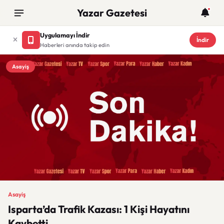
Yazar Gazetesi
Uygulamayı İndir
İndir
Haberleri anında takip edin
Asayiş
Asayiş
Isparta’da Trafik Kazası: 1 Kişi Hayatını
Kaybetti