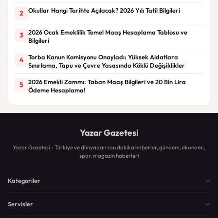
Okullar Hangi Tarihte Açılacak? 2026 Yılı Tatil Bilgileri
2
2026 Ocak Emeklilik Temel Maaş Hesaplama Tablosu ve
3
Bilgileri
Torba Kanun Komisyonu Onayladı: Yüksek Aidatlara
4
Sınırlama, Tapu ve Çevre Yasasında Köklü Değişiklikler
2026 Emekli Zammı: Taban Maaş Bilgileri ve 20 Bin Lira
5
Ödeme Hesaplama!
Yazar Gazetesi
Yazar Gazetesi - Türkiye ve dünyadan son dakika haberler, gündem, ekonomi,
spor, magazin haberleri
Kategoriler
Servisler