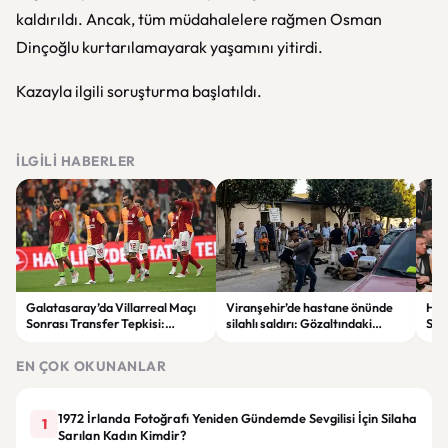
kaldırıldı. Ancak, tüm müdahalelere rağmen Osman
Dinçoğlu kurtarılamayarak yaşamını yitirdi.
Kazayla ilgili soruşturma başlatıldı.
İLGILI HABERLER
Galatasaray’da Villarreal Maçı
Viranşehir’de hastane önünde
Han
Sonrası Transfer Tepkisi:
silahlı saldırı: Gözaltındaki
Sür
Taraftar Yönetimi Eleştirdi
şüpheli hayatını kaybetti
EN ÇOK OKUNANLAR
1972 İrlanda Fotoğrafı Yeniden Gündemde Sevgilisi İçin Silaha
1
Sarılan Kadın Kimdir?