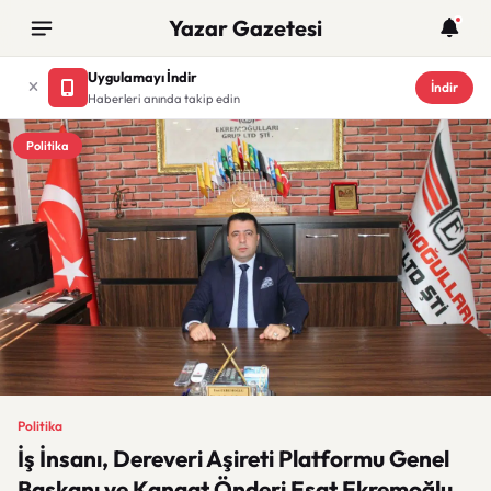
Yazar Gazetesi
Uygulamayı İndir
İndir
Haberleri anında takip edin
Politika
Politika
İş İnsanı, Dereveri Aşireti Platformu Genel
Başkanı ve Kanaat Önderi Esat Ekremoğlu