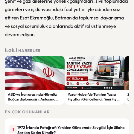
Şehit ve gazi ailelerine yönelik çalışmaları, sivil toplumdaki
görevleri ve iş dünyasındaki faaliyetleriyle adından söz
ettiren Esat Ekremoğlu, Batman'da toplumsal dayanışma
ve sosyal sorumluluk alanlarında aktif rol üstlenmeye
devam ediyor.
İLGILI HABERLER
ABD ve İran arasında Hürmüz
Yazar Haber’de Tanıtım Yazısı
Ziy
Boğazı diplomasisi: Anlaşma
Fiyatları Güncellendi: Yeni Fiyat
ben
ihtimali gündemde
15 Bin TL
ede
EN ÇOK OKUNANLAR
1972 İrlanda Fotoğrafı Yeniden Gündemde Sevgilisi İçin Silaha
1
Sarılan Kadın Kimdir?