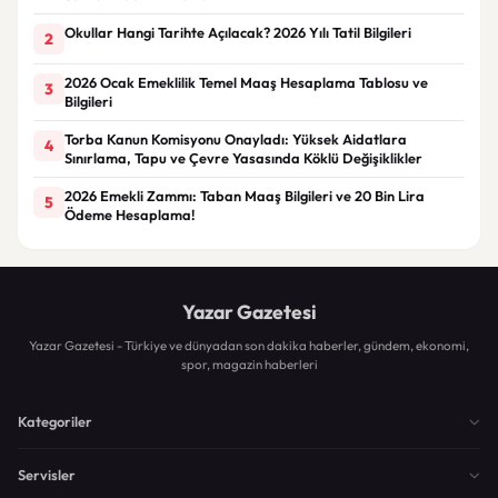
Okullar Hangi Tarihte Açılacak? 2026 Yılı Tatil Bilgileri
2
2026 Ocak Emeklilik Temel Maaş Hesaplama Tablosu ve
3
Bilgileri
Torba Kanun Komisyonu Onayladı: Yüksek Aidatlara
4
Sınırlama, Tapu ve Çevre Yasasında Köklü Değişiklikler
2026 Emekli Zammı: Taban Maaş Bilgileri ve 20 Bin Lira
5
Ödeme Hesaplama!
Yazar Gazetesi
Yazar Gazetesi - Türkiye ve dünyadan son dakika haberler, gündem, ekonomi,
spor, magazin haberleri
Kategoriler
Servisler