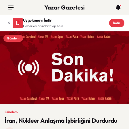
Yazar Gazetesi
Uygulamayı İndir
İndir
Haberleri anında takip edin
Gündem
Gündem
İran, Nükleer Anlaşma İşbirliğini Durdurdu