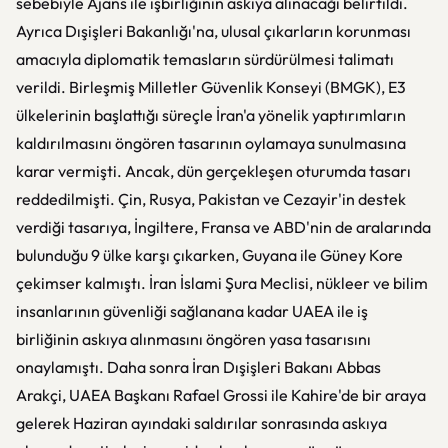
sebebiyle Ajans ile işbirliğinin askıya alınacağı belirtildi.
Ayrıca Dışişleri Bakanlığı'na, ulusal çıkarların korunması
amacıyla diplomatik temasların sürdürülmesi talimatı
verildi. Birleşmiş Milletler Güvenlik Konseyi (BMGK), E3
ülkelerinin başlattığı süreçle İran'a yönelik yaptırımların
kaldırılmasını öngören tasarının oylamaya sunulmasına
karar vermişti. Ancak, dün gerçekleşen oturumda tasarı
reddedilmişti. Çin, Rusya, Pakistan ve Cezayir'in destek
verdiği tasarıya, İngiltere, Fransa ve ABD'nin de aralarında
bulunduğu 9 ülke karşı çıkarken, Guyana ile Güney Kore
çekimser kalmıştı. İran İslami Şura Meclisi, nükleer ve bilim
insanlarının güvenliği sağlanana kadar UAEA ile iş
birliğinin askıya alınmasını öngören yasa tasarısını
onaylamıştı. Daha sonra İran Dışişleri Bakanı Abbas
Arakçi, UAEA Başkanı Rafael Grossi ile Kahire'de bir araya
gelerek Haziran ayındaki saldırılar sonrasında askıya