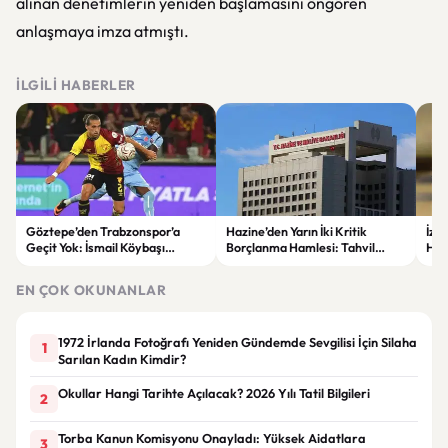
alınan denetimlerin yeniden başlamasını öngören
anlaşmaya imza atmıştı.
İLGILI HABERLER
Göztepe’den Trabzonspor’a
Hazine’den Yarın İki Kritik
İzm
Geçit Yok: İsmail Köybaşı
Borçlanma Hamlesi: Tahvil
Hed
Jübilesinde Kazanan İzmir Ekibi
İhalesi ve Kira Sertifikası Satışı
Sul
Oldu
Yapılacak
EN ÇOK OKUNANLAR
1972 İrlanda Fotoğrafı Yeniden Gündemde Sevgilisi İçin Silaha
1
Sarılan Kadın Kimdir?
Okullar Hangi Tarihte Açılacak? 2026 Yılı Tatil Bilgileri
2
Torba Kanun Komisyonu Onayladı: Yüksek Aidatlara
3