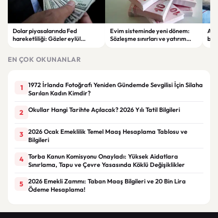
Dolar piyasalarında Fed
Evim sisteminde yeni dönem:
Alta
hareketliliği: Gözler eylül
Sözleşme sınırları ve yatırım
bell
ayındaki faiz kararında
kuralları değişti
Bil
duy
EN ÇOK OKUNANLAR
1972 İrlanda Fotoğrafı Yeniden Gündemde Sevgilisi İçin Silaha
1
Sarılan Kadın Kimdir?
Okullar Hangi Tarihte Açılacak? 2026 Yılı Tatil Bilgileri
2
2026 Ocak Emeklilik Temel Maaş Hesaplama Tablosu ve
3
Bilgileri
Torba Kanun Komisyonu Onayladı: Yüksek Aidatlara
4
Sınırlama, Tapu ve Çevre Yasasında Köklü Değişiklikler
2026 Emekli Zammı: Taban Maaş Bilgileri ve 20 Bin Lira
5
Ödeme Hesaplama!