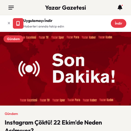
Yazar Gazetesi
Uygulamayı İndir
İndir
Haberleri anında takip edin
Gündem
Gündem
Instagram Çöktü! 22 Ekim'de Neden
Açılmıyor?