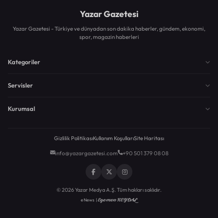
Yazar Gazetesi
Yazar Gazetesi - Türkiye ve dünyadan son dakika haberler, gündem, ekonomi,
spor, magazin haberleri
Kategoriler
Servisler
Kurumsal
Gizlilik Politikası
Kullanım Koşulları
Site Haritası
info@yazargazetesi.com
+90 501 379 08 08
© 2026 Yazar Medya A.Ş. Tüm hakları saklıdır.
Egemen KEYDAL
eNews |