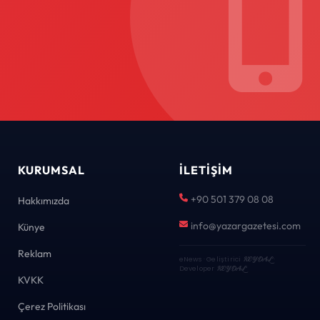
KURUMSAL
İLETIŞIM
+90 501 379 08 08
Hakkımızda
info@yazargazetesi.com
Künye
Reklam
eNews · Geliştirici
KEYDAL
·
Developer
KEYDAL
KVKK
Çerez Politikası