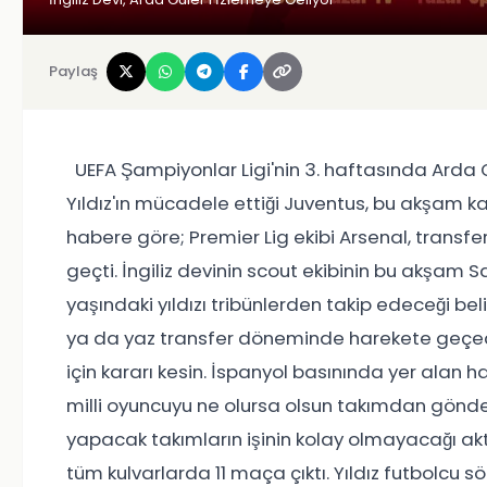
Paylaş
UEFA Şampiyonlar Ligi'nin 3. haftasında Arda G
Yıldız'ın mücadele ettiği Juventus, bu akşam ka
habere göre; Premier Lig ekibi Arsenal, transfe
geçti. İngiliz devinin scout ekibinin bu akş
yaşındaki yıldızı tribünlerden takip edeceği bel
ya da yaz transfer döneminde harekete geçeceğ
için kararı kesin. İspanyol basınında yer alan 
milli oyuncuyu ne olursa olsun takımdan gönder
yapacak takımların işinin kolay olmayacağı akt
tüm kulvarlarda 11 maça çıktı. Yıldız futbolcu 