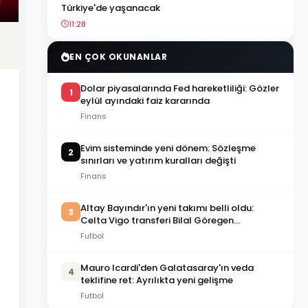
Türkiye'de yaşanacak
11:28
EN ÇOK OKUNANLAR
Dolar piyasalarında Fed hareketliliği: Gözler
1
eylül ayındaki faiz kararında
Finans
Evim sisteminde yeni dönem: Sözleşme
2
sınırları ve yatırım kuralları değişti
Finans
Altay Bayındır'ın yeni takımı belli oldu:
3
Celta Vigo transferi Bilal Göregen
videosuyla duyuruldu
Futbol
Mauro Icardi'den Galatasaray'ın veda
4
teklifine ret: Ayrılıkta yeni gelişme
Futbol