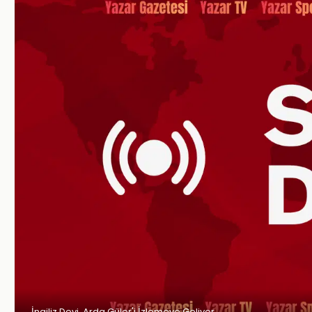
İngiliz Devi, Arda Güler'i İzlemeye Geliyor