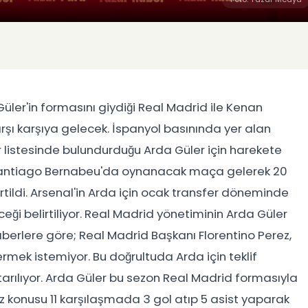
üler'in formasını giydiği Real Madrid ile Kenan
rşı karşıya gelecek. İspanyol basınında yer alan
r listesinde bulundurduğu Arda Güler için harekete
am Santiago Bernabeu'da oynanacak maça gelerek 20
irtildi. Arsenal'in Arda için ocak transfer döneminde
i belirtiliyor. Real Madrid yönetiminin Arda Güler
haberlere göre; Real Madrid Başkanı Florentino Perez,
mek istemiyor. Bu doğrultuda Arda için teklif
arılıyor. Arda Güler bu sezon Real Madrid formasıyla
söz konusu 11 karşılaşmada 3 gol atıp 5 asist yaparak