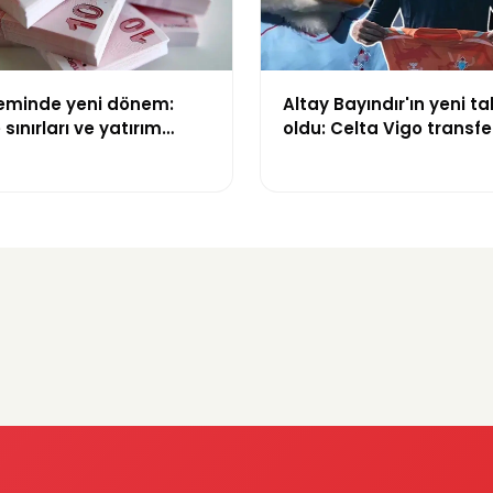
teminde yeni dönem:
Altay Bayındır'ın yeni ta
sınırları ve yatırım
oldu: Celta Vigo transfer
değişti
Göregen videosuyla du