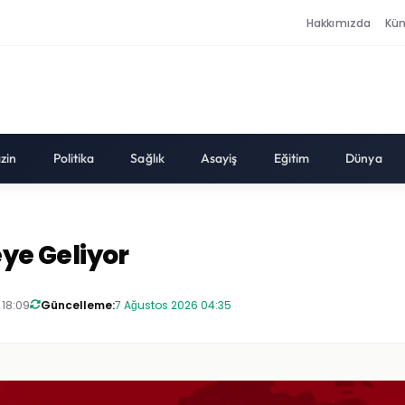
Hakkımızda
Kü
zin
Politika
Sağlık
Asayiş
Eğitim
Dünya
eye Geliyor
 18:09
Güncelleme:
7 Ağustos 2026 04:35