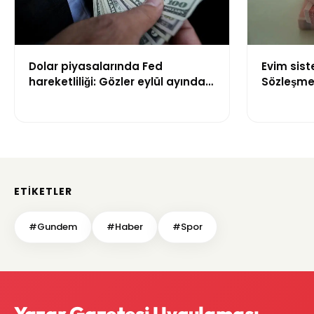
Dolar piyasalarında Fed
Evim sis
hareketliliği: Gözler eylül ayındaki
Sözleşme 
faiz kararında
kuralları 
ETIKETLER
#Gundem
#Haber
#Spor
Yazar Gazetesi Uygulaması