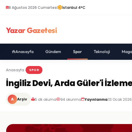
8 Ağustos 2026 Cumartesi
İstanbul 4°C
Yazar Gazetesi
Anasayfa
Gündem
Spor
Teknoloji
Maga
Anasayfa
SPOR
İngiliz Devi, Arda Güler'i İzlem
A
Arşiv
5 dk okuma
94 okunma
Yayınlanma:
13 Ocak 2026