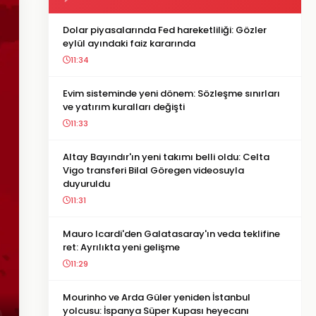
Dolar piyasalarında Fed hareketliliği: Gözler
eylül ayındaki faiz kararında
11:34
Evim sisteminde yeni dönem: Sözleşme sınırları
ve yatırım kuralları değişti
11:33
Altay Bayındır'ın yeni takımı belli oldu: Celta
Vigo transferi Bilal Göregen videosuyla
duyuruldu
11:31
Mauro Icardi'den Galatasaray'ın veda teklifine
ret: Ayrılıkta yeni gelişme
11:29
Mourinho ve Arda Güler yeniden İstanbul
yolcusu: İspanya Süper Kupası heyecanı