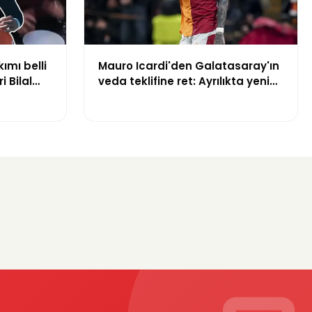
kımı belli
Mauro Icardi'den Galatasaray'ın
i Bilal
veda teklifine ret: Ayrılıkta yeni
yuruldu
gelişme