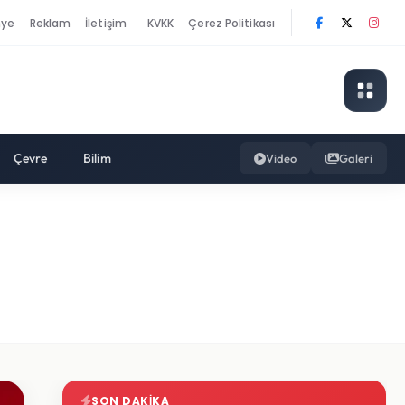
nye
Reklam
İletişim
KVKK
Çerez Politikası
|
Çevre
Bilim
Video
Galeri
SON DAKIKA