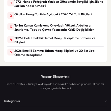
1972 İrlanda Fotoğrafı Yeniden Gündemde Sevgilisi İçin Silaha
1
Sarılan Kadın Kimdir?
Okullar Hangi Tarihte Açılacak? 2026 Yılı Tatil Bilgileri
2
Torba Kanun Komisyonu Onayladı: Yüksek Aidatlara
3
Sınırlama, Tapu ve Çevre Yasasında Köklü Değişiklikler
2026 Ocak Emeklilik Temel Maaş Hesaplama Tablosu ve
4
Bilgileri
2026 Emekli Zammı: Taban Maaş Bilgileri ve 20 Bin Lira
5
Ödeme Hesaplama!
Yazar Gazetesi
Yazar Gazetesi - Türkiye ve dünyadan son dakika haberler, gündem, ekonomi,
spor, magazin haberleri
Kategoriler