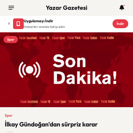
Yazar Gazetesi
Uygulamayı İndir
İndir
Haberleri anında takip edin
Spor
Spor
İlkay Gündoğan'dan sürpriz karar