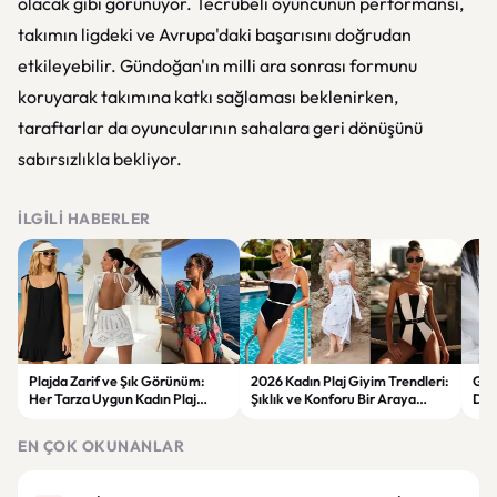
olacak gibi görünüyor. Tecrübeli oyuncunun performansı,
takımın ligdeki ve Avrupa'daki başarısını doğrudan
etkileyebilir. Gündoğan'ın milli ara sonrası formunu
koruyarak takımına katkı sağlaması beklenirken,
taraftarlar da oyuncularının sahalara geri dönüşünü
sabırsızlıkla bekliyor.
İLGILI HABERLER
Plajda Zarif ve Şık Görünüm:
2026 Kadın Plaj Giyim Trendleri:
Güz
Her Tarza Uygun Kadın Plaj
Şıklık ve Konforu Bir Araya
Dön
Giyim Önerileri
Getiren Modeller
Bakı
Çöz
EN ÇOK OKUNANLAR